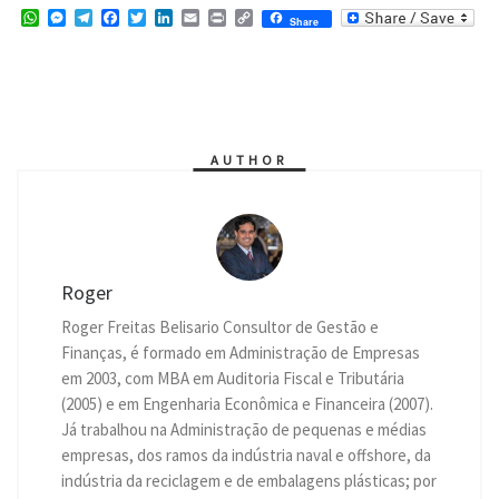
W
M
T
F
T
L
E
P
C
Share
h
e
e
a
w
i
m
r
o
a
s
l
c
i
n
a
i
p
t
s
e
e
t
k
i
n
y
s
e
g
b
t
e
l
t
L
A
n
r
o
e
d
i
p
g
a
o
r
I
n
p
e
m
k
n
k
r
AUTHOR
Roger
Roger Freitas Belisario Consultor de Gestão e
Finanças, é formado em Administração de Empresas
em 2003, com MBA em Auditoria Fiscal e Tributária
(2005) e em Engenharia Econômica e Financeira (2007).
Já trabalhou na Administração de pequenas e médias
empresas, dos ramos da indústria naval e offshore, da
indústria da reciclagem e de embalagens plásticas; por