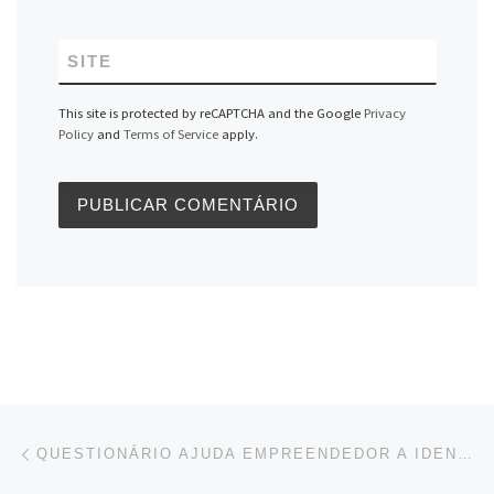
SITE
This site is protected by reCAPTCHA and the Google
Privacy
Policy
and
Terms of Service
apply.
Navegação do post
Previous post
QUESTIONÁRIO AJUDA EMPREENDEDOR A IDENTIFICAR DESAFIOS QUE EMPERRAM NEGÓCIO