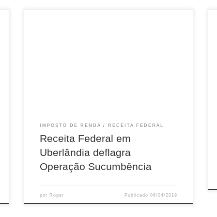
A RFB iniciou operação para estimular a
autorregularização do IRPF de contribuintes que
receberam valores de pessoas físicas e não
declarados à Receita.
IMPOSTO DE RENDA
RECEITA FEDERAL
Receita Federal em
Uberlândia deflagra
Operação Sucumbência
por
Roger
Publicado
06/04/2019