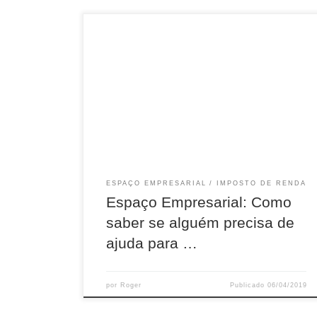
Tema deste sábado da coluna Espaço
Empresarial é para o profissional liberal. Saiba
como pagar menos imposto de renda da pessoa
física, sem que isto represente sonegação, por
meio de um adequado planejamento tributário.
ESPAÇO EMPRESARIAL
IMPOSTO DE RENDA
Espaço Empresarial: Como
saber se alguém precisa de
ajuda para …
por
Roger
Publicado
06/04/2019