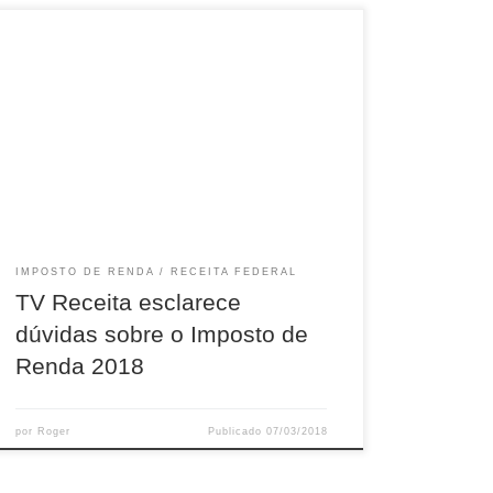
Série de vídeos apresenta, de forma simples,
aspectos importantes sobre a Declaração de
Ajuste Anual do Imposto sobre a Renda da
Pessoa Física (DIRPF 2018) A TV Receita
disponibilizou hoje, no seu canal no YouTube,
cinco vídeos esclarecendo aspectos que geram
dúvidas a muitas pessoas no momento em que
precisam […]
IMPOSTO DE RENDA
RECEITA FEDERAL
TV Receita esclarece
dúvidas sobre o Imposto de
Renda 2018
por
Roger
Publicado
07/03/2018