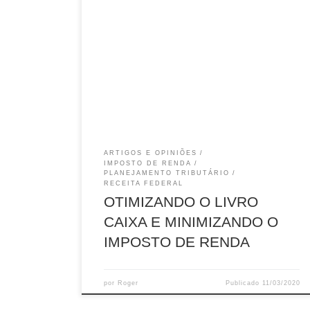
Estamos em época de entrega da Declaração do
Imposto de Renda da Pessoa Física. Costuma
ser um período preocupante para profissionais
liberais devido aos rendimentos recebidos
vinculados a seu CPF durante o ano anterior.
Muitos sabem que otimizando o livro caixa é
possível minimizar o imposto de renda.
Entretanto, é observado que esse recurso é
pouco aproveitado.
ARTIGOS E OPINIÕES
IMPOSTO DE RENDA
PLANEJAMENTO TRIBUTÁRIO
RECEITA FEDERAL
OTIMIZANDO O LIVRO
CAIXA E MINIMIZANDO O
IMPOSTO DE RENDA
por
Roger
Publicado
11/03/2020