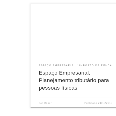
Nesta última coluna, Roger Belisario e Júlio
Marconi falaram no Espaço Empresarial do
Programa Senhor da Seara da Rádio 93 FM
sobre o planejamento tributário feito pelas
pessoas físicas. Para os autônomos e
profissionais liberais, é possível deduzir as
despesas assumidas na pessoa física que
estejam diretamente relacionadas às atividades
[…]
ESPAÇO EMPRESARIAL
IMPOSTO DE RENDA
Espaço Empresarial:
Planejamento tributário para
pessoas físicas
por
Roger
Publicado
24/11/2018