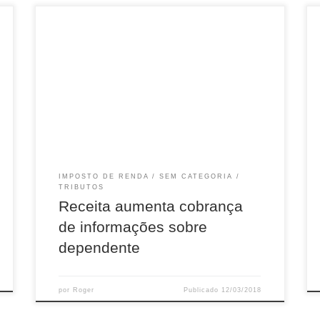
Foi dada a largada para que os contribuintes
encarem o Leão e acertem suas contas com o a
Receita Federal. Desde quinta-feira passada (1
de março), o Fisco recebe as declarações do
Imposto de Renda (IR) referentes aos
rendimentos de pessoas físicas desde 2017.
IMPOSTO DE RENDA
SEM CATEGORIA
TRIBUTOS
Receita aumenta cobrança
de informações sobre
dependente
por
Roger
Publicado
12/03/2018