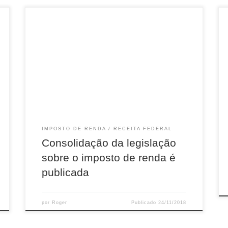
Foi publicada, no Diário Oficial da União de hoje
(23/11), mais uma iniciativa para a simplificação
do sistema tributário: a 16º versão do
Regulamento do Imposto de Renda, ou RIR, cuja
história iniciou-se em 1924, data de sua primeira
publicação. Nessa nova edição, o Decreto nº
9.580, de 22 de novembro […]
IMPOSTO DE RENDA
RECEITA FEDERAL
Consolidação da legislação
sobre o imposto de renda é
publicada
por
Roger
Publicado
24/11/2018