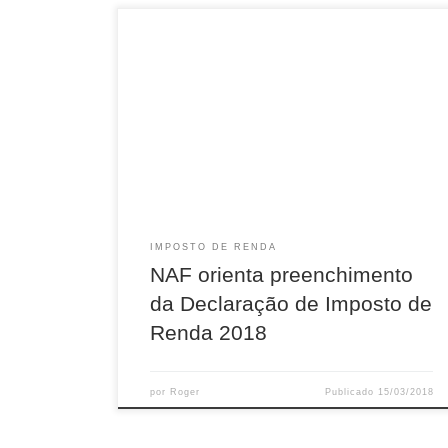
Projeto do Núcleo de Apoio Fiscal (NAF)
completa 7 anos em abril Durante os meses de
março e abril de 2018, diversas Instituições de
Ensino Superior (IES) que possuem Núcleo de
Apoio Contábil e Fiscal (NAF) estão prestando
serviços de orientação gratuita relativo ao
preenchimento e à entrega da Declaração […]
IMPOSTO DE RENDA
NAF orienta preenchimento
da Declaração de Imposto de
Renda 2018
por
Roger
Publicado
15/03/2018