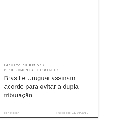
No dia 7 de junho de 2019, a República
Federativa do Brasil e a República Oriental do
Uruguai firmaram em Brasília uma Convenção
para Eliminar a Dupla Tributação em Relação
aos Tributos sobre a Renda e sobre o Capital e
Prevenir a Evasão e a Elisão Fiscais.
IMPOSTO DE RENDA
PLANEJAMENTO TRIBUTÁRIO
Brasil e Uruguai assinam
acordo para evitar a dupla
tributação
por
Roger
Publicado
11/06/2019