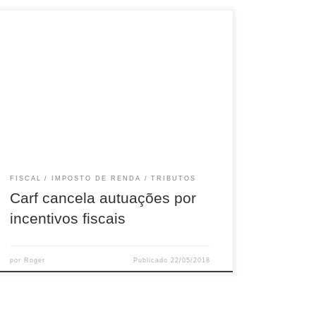
Duas decisões recentes do Conselho
Administrativo de Recursos Fiscais (Carf)
animaram os contribuintes que tentam afastar
cobranças de Imposto de Renda (IRPJ) e CSLL
sobre incentivos fiscais concedidos pelos
Estados. A partir dos julgados, o órgão começou
a aplicar a Lei Complementar nº 160. A norma
estipula que benefícios e […]
FISCAL
IMPOSTO DE RENDA
TRIBUTOS
Carf cancela autuações por
incentivos fiscais
por
Roger
Publicado
22/05/2018