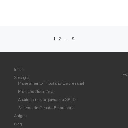
1
2
…
5
Início
Po
Serviços
Planejamento Tributário Empresarial
Proteção Societária
Auditoria nos arquivos do SPED
Sistema de Gestão Empresarial
Artigos
Blog