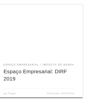
Na Coluna de todo Sábado, Espaço Empresarial
do Programa o Senhor da Seara da Rádio 93
FM, Roger Belisario alertou que o prazo para
envio da DIRF 2019 está se encerrando!
ESPAÇO EMPRESARIAL
IMPOSTO DE RENDA
Espaço Empresarial: DIRF
2019
por
Roger
Publicado
23/02/2019