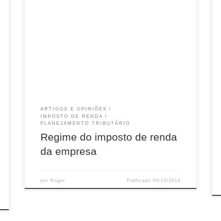
O regime de apuração do imposto de renda da
empresa, que também é conhecido por IRPJ, é
um assunto que todo gestor deve estar atento,
principalmente ao término do ano. A forma que
este imposto deve ser calculado no exercício
seguinte pode trazer boas oportunidades, ou
grandes desafios se o empresário não tiver uma
visão clara do planejamento tributário que ele
deve perseguir.
ARTIGOS E OPINIÕES
IMPOSTO DE RENDA
PLANEJAMENTO TRIBUTÁRIO
Regime do imposto de renda
da empresa
por
Roger
Publicado
05/12/2019