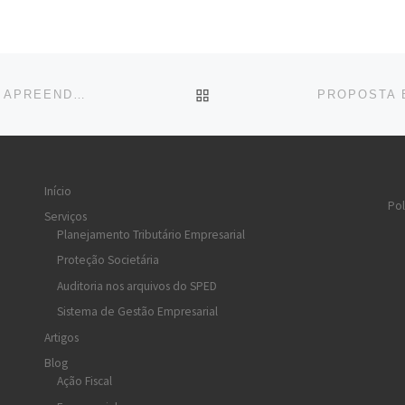
BACK TO POST LIST
OPERAÇÃO BARREIRA FISCAL E RECEITA FEDERAL APREENDEM 2 TONELADAS DE PRODUTOS SEM NOTA FISCAL
Início
Pol
Serviços
Planejamento Tributário Empresarial
Proteção Societária
Auditoria nos arquivos do SPED
Sistema de Gestão Empresarial
Artigos
Blog
Ação Fiscal