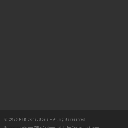
© 2026
RTB Consultoria
– All rights reserved
Proporcionado por
WP
– Designed with the
Customizr theme