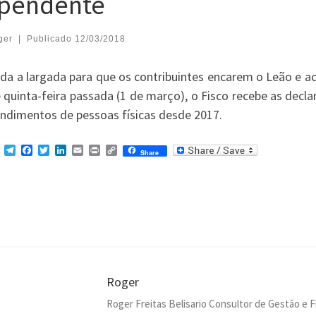
pendente
ger
|
Publicado
12/03/2018
ada a largada para que os contribuintes encarem o Leão e a
 quinta-feira passada (1 de março), o Fisco recebe as decl
endimentos de pessoas físicas desde 2017.
M
T
F
T
L
E
P
C
Share
e
e
a
w
i
m
r
o
s
l
c
i
n
a
i
p
s
e
e
t
k
i
n
y
e
g
b
t
e
l
t
L
n
r
o
e
d
i
g
a
o
r
I
n
e
m
k
n
k
r
Roger
Roger Freitas Belisario Consultor de Gestão e 