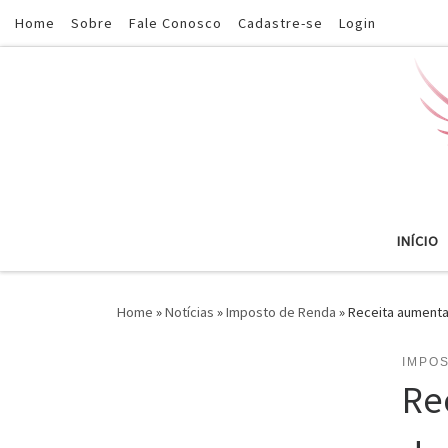
Home
Sobre
Fale Conosco
Cadastre-se
Login
Skip to content
INÍCIO
Home
»
Notícias
»
Imposto de Renda
»
Receita aument
IMPO
Re