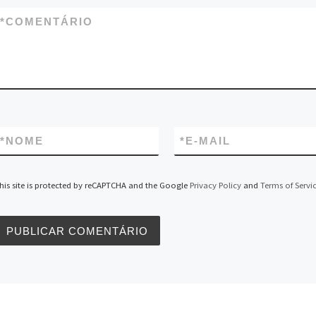
p
e
m
k
n
n
r
k
*
COMENTÁRIO
*
NOME
*
E-MAIL
his site is protected by reCAPTCHA and the Google
Privacy Policy
and
Terms of Servi