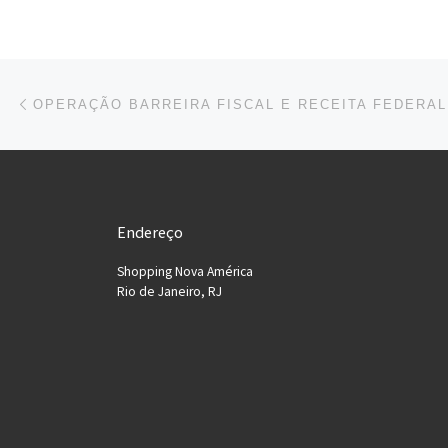
Navegação do post
Previous post
Endereço
Shopping Nova América
Rio de Janeiro, RJ