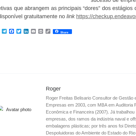
etivas que abrangem as principais “dores” dos estágios
disponível gratuitamente no
link
https://checkup.endeavor
M
T
F
T
L
E
P
C
Share
e
e
a
w
i
m
r
o
s
l
c
i
n
a
i
p
s
e
e
t
k
i
n
y
e
g
b
t
e
l
t
L
n
r
o
e
d
i
g
a
o
r
I
n
e
m
k
n
k
r
Roger
Roger Freitas Belisario Consultor de Gestão
Empresas em 2003, com MBA em Auditoria Fis
Econômica e Financeira (2007). Já trabalho
empresas, dos ramos da indústria naval e off
embalagens plásticas; por três anos foi Dire
Despoluidoras do Ambiente do Estado do Ri