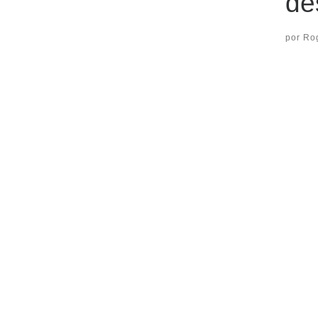
de
por
Ro