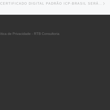
TRABALHO: CERTIFICADO DIGITAL PADRÃO ICP-BRASIL SERÁ OBRIGATÓRIO PARA TRANSMISSÃO DE CAGED POR ESTABELECIMENTOS QUE POSSUEM DEZ OU MAIS TRABALHADORES
lítica de Privacidade - RTB Consultoria