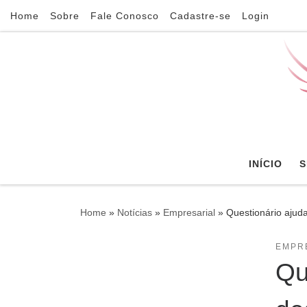
Home
Sobre
Fale Conosco
Cadastre-se
Login
Skip to content
INÍCIO
S
Home
»
Notícias
»
Empresarial
»
Questionário ajud
EMPR
Qu