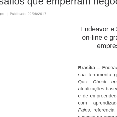
safios que emperram negó
ger
|
Publicado
02/08/2017
Endeavor e 
on-line e gr
empres
Brasília
– Endea
sua ferramenta g
Quiz
Check up
atualizações base
e de empreendedo
com aprendiz
Pains,
referência
sucesso de empre