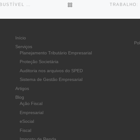
BACK TO POST LIST
AGU CONFIRMA MULTA APLICADA A POSTO DE COMBUSTÍVEL POR FALHAS EM NOTAS FISCAIS
Início
Po
Serviços
Planejamento Tributário Empresarial
Proteção Societária
Auditoria nos arquivos do SPED
Sistema de Gestão Empresarial
Artigos
Blog
Ação Fiscal
Empresarial
eSocial
Fiscal
Imposto de Renda