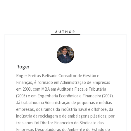
a
s
l
c
i
n
a
i
p
t
s
e
e
t
k
i
n
y
s
e
g
b
t
e
l
t
L
A
n
r
o
e
d
i
p
g
a
o
r
I
n
p
e
m
k
n
k
r
AUTHOR
Roger
Roger Freitas Belisario Consultor de Gestão e
Finanças, é formado em Administração de Empresas
em 2003, com MBA em Auditoria Fiscal e Tributária
(2005) e em Engenharia Econômica e Financeira (2007).
Já trabalhou na Administração de pequenas e médias
empresas, dos ramos da indústria naval e offshore, da
indústria da reciclagem e de embalagens plásticas; por
três anos foi Diretor Financeiro do Sindicato das
Empresas Despoluidoras do Ambiente do Estado do