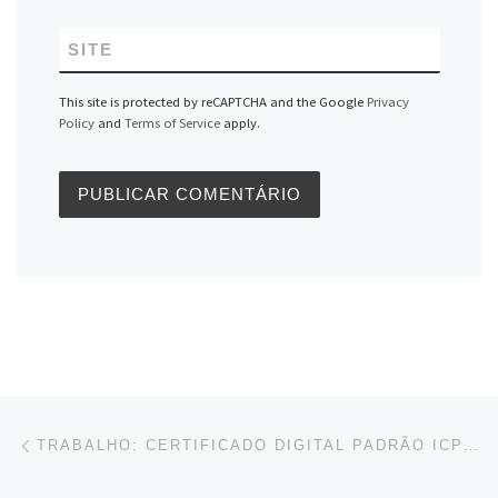
SITE
This site is protected by reCAPTCHA and the Google
Privacy
Policy
and
Terms of Service
apply.
Navegação do post
Previous post
TRABALHO: CERTIFICADO DIGITAL PADRÃO ICP-BRASIL SERÁ OBRIGATÓRIO PARA TRANSMISSÃO DE CAGED POR ESTABELECIMENTOS QUE POSSUEM DEZ OU MAIS TRABALHADORES