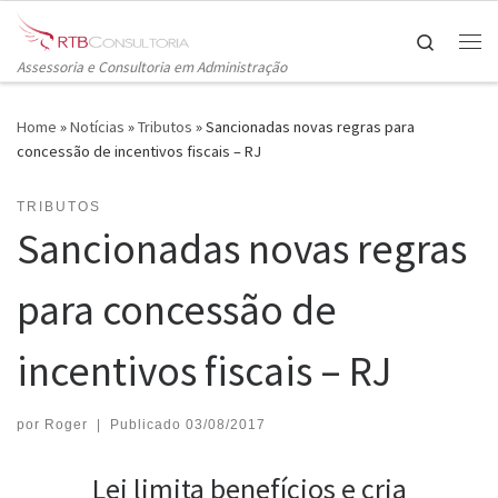
Skip to content
Search
Me
Assessoria e Consultoria em Administração
Home
»
Notícias
»
Tributos
»
Sancionadas novas regras para
concessão de incentivos fiscais – RJ
TRIBUTOS
Sancionadas novas regras
para concessão de
incentivos fiscais – RJ
por
Roger
|
Publicado
03/08/2017
Lei limita benefícios e cria