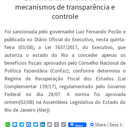
mecanismos de transparência e
controle
Foi sancionada pelo governador Luiz Fernando Pezão e
publicada no Diário Oficial do Executivo, nesta quinta-
feira (03/08), a Lei 7657/2017, do Executivo, que
autoriza o estado do Rio a conceder apenas os
benefícios fiscais aprovados pelo Conselho Nacional de
Política Fazendária (Confaz), conforme determina o
Regime de Recuperação Fiscal dos Estados (Lei
Complementar 159/17), regulamentado pelo Governo
Federal no dia 28/07. A norma foi aprovada
ontem(02/08) na Assembleia Legislativa do Estado do
Rio de Janeiro (Alerj).
W
M
T
F
T
L
E
P
C
Share
h
e
e
a
w
i
m
r
o