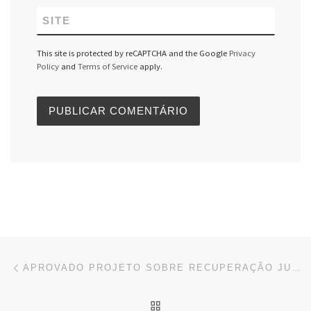
SITE
This site is protected by reCAPTCHA and the Google
Privacy
Policy
and
Terms of Service
apply.
Navegação do post
Previous post
APROVADO PROJETO SOBRE RECUPERAÇÃO JUDICIAL DE PEQUENAS E MICRO EMPRESAS
BACK TO POST LIST