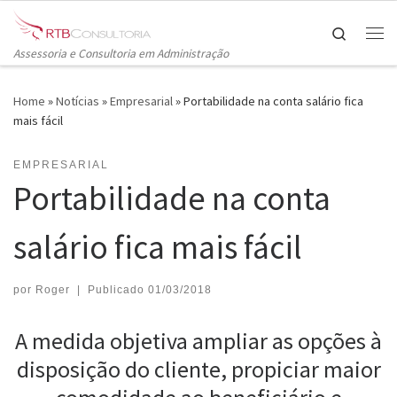
Skip to content
Search
Me
Assessoria e Consultoria em Administração
Home
»
Notícias
»
Empresarial
»
Portabilidade na conta salário fica
mais fácil
EMPRESARIAL
Portabilidade na conta
salário fica mais fácil
por
Roger
|
Publicado
01/03/2018
A medida objetiva ampliar as opções à
disposição do cliente, propiciar maior