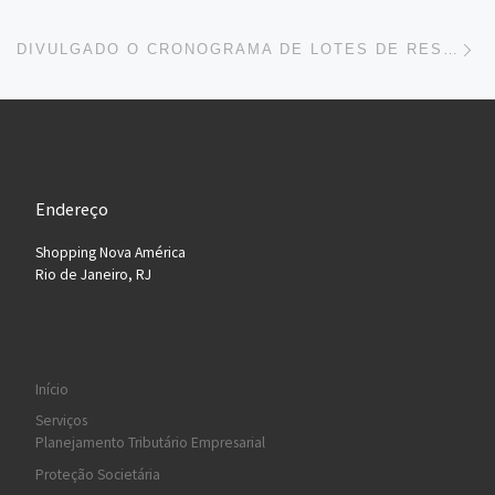
Ne
DIVULGADO O CRONOGRAMA DE LOTES DE RESTITUIÇÃO DO IRPF
Endereço
Shopping Nova América
Rio de Janeiro, RJ
Início
Serviços
Planejamento Tributário Empresarial
Proteção Societária