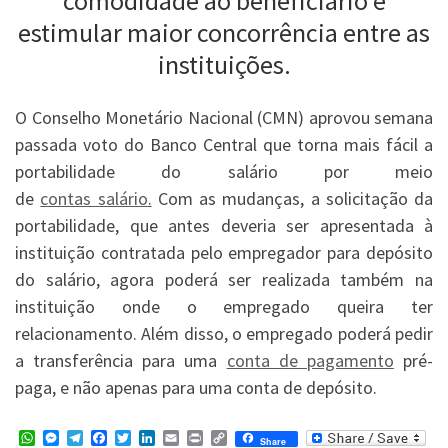
comodidade ao beneficiário e
estimular maior concorrência entre as
instituições.
O Conselho Monetário Nacional (CMN) aprovou semana
passada voto do Banco Central que torna mais fácil a
portabilidade do salário por meio
de
contas salário
.
Com as mudanças, a solicitação da
portabilidade, que antes deveria ser apresentada à
instituição contratada pelo empregador para depósito
do salário, agora poderá ser realizada também na
instituição onde o empregado queira ter
relacionamento. Além disso, o empregado poderá pedir
a transferência para uma
conta de pagamento
pré-
paga, e não apenas para uma conta de depósito.
W
M
T
F
T
L
E
P
C
Share