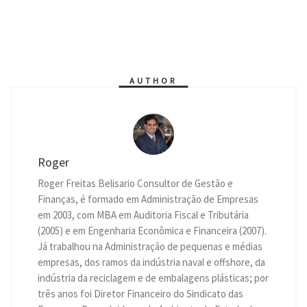
h
e
e
a
w
i
m
r
o
a
s
l
c
i
n
a
i
p
t
s
e
e
t
k
i
n
y
s
e
g
b
t
e
l
t
L
A
n
r
o
e
d
i
p
g
a
o
r
I
n
p
e
m
k
n
k
r
AUTHOR
Roger
Roger Freitas Belisario Consultor de Gestão e
Finanças, é formado em Administração de Empresas
em 2003, com MBA em Auditoria Fiscal e Tributária
(2005) e em Engenharia Econômica e Financeira (2007).
Já trabalhou na Administração de pequenas e médias
empresas, dos ramos da indústria naval e offshore, da
indústria da reciclagem e de embalagens plásticas; por
três anos foi Diretor Financeiro do Sindicato das