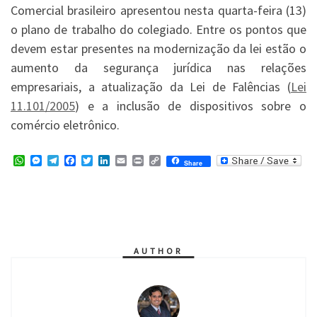
Comercial brasileiro apresentou nesta quarta-feira (13)
o plano de trabalho do colegiado. Entre os pontos que
devem estar presentes na modernização da lei estão o
aumento da segurança jurídica nas relações
empresariais, a atualização da Lei de Falências (
Lei
11.101/2005
) e a inclusão de dispositivos sobre o
comércio eletrônico.
W
M
T
F
T
L
E
P
C
Share
h
e
e
a
w
i
m
r
o
a
s
l
c
i
n
a
i
p
t
s
e
e
t
k
i
n
y
s
e
g
b
t
e
l
t
L
A
n
r
o
e
d
i
p
g
a
o
r
I
n
p
e
m
k
n
k
r
AUTHOR