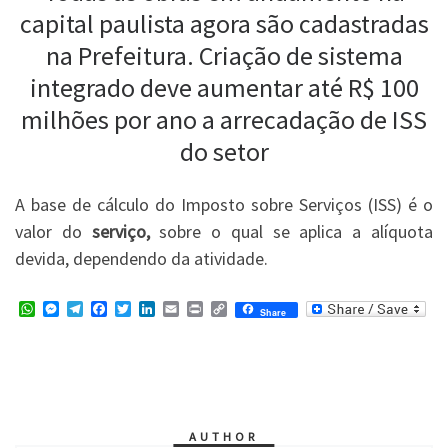
capital paulista agora são cadastradas
na Prefeitura. Criação de sistema
integrado deve aumentar até R$ 100
milhões por ano a arrecadação de ISS
do setor
A base de cálculo do Imposto sobre Serviços (ISS) é o
valor do
serviço,
sobre o qual se aplica a alíquota
devida, dependendo da atividade.
W
M
T
F
T
L
E
P
C
Share
h
e
e
a
w
i
m
r
o
a
s
l
c
i
n
a
i
p
t
s
e
e
t
k
i
n
y
s
e
g
b
t
e
l
t
L
A
n
r
o
e
d
i
p
g
a
o
r
I
n
p
e
m
k
n
k
r
AUTHOR