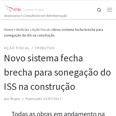
Skip to content
Search
Me
Assessoria e Consultoria em Administração
Home
»
Notícias
»
Ação Fiscal
»
Novo sistema fecha brecha para
sonegação do ISS na construção
AÇÃO FISCAL
TRIBUTOS
Novo sistema fecha
brecha para sonegação do
ISS na construção
por
Roger
|
Publicado
31/07/2017
Todas as obras em andamento na