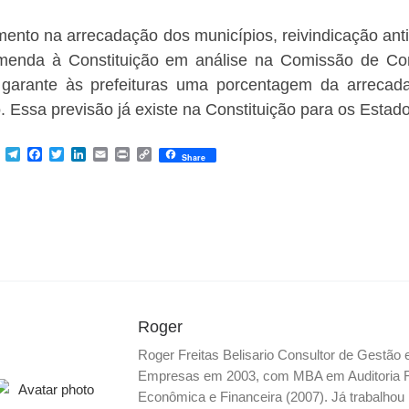
ento na arrecadação dos municípios, reivindicação antig
enda à Constituição em análise na Comissão de Cons
 garante às prefeituras uma porcentagem da arrecada
. Essa previsão já existe na Constituição para os Estados
M
T
F
T
L
E
P
C
Share
e
e
a
w
i
m
r
o
s
l
c
i
n
a
i
p
s
e
e
t
k
i
n
y
e
g
b
t
e
l
t
L
n
r
o
e
d
i
g
a
o
r
I
n
e
m
k
n
k
r
Roger
Roger Freitas Belisario Consultor de Gestão
Empresas em 2003, com MBA em Auditoria Fis
Econômica e Financeira (2007). Já trabalho