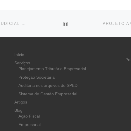
BACK TO POST LIST
PROJETO MUDA AS REGRAS PARA RECUPERAÇÃO JUDICIAL DE EMPRESAS
Início
Po
Serviços
Planejamento Tributário Empresarial
Proteção Societária
Auditoria nos arquivos do SPED
Sistema de Gestão Empresarial
Artigos
Blog
Ação Fiscal
Empresarial