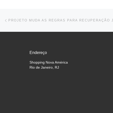
Navegação do post
Previous post
Endereço
Shopping Nova América
Rio de Janeiro, RJ