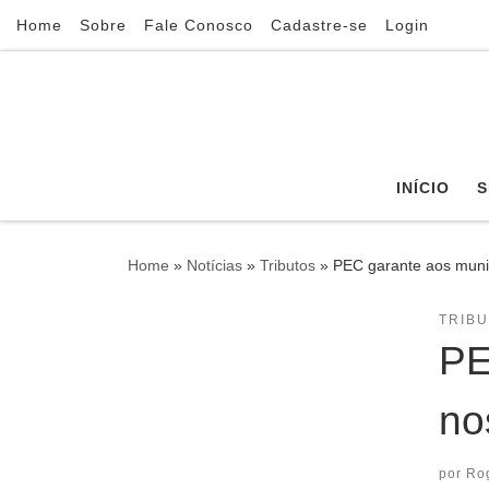
Home
Sobre
Fale Conosco
Cadastre-se
Login
Skip to content
INÍCIO
S
Home
»
Notícias
»
Tributos
»
PEC garante aos munic
TRIB
PE
no
por
Ro