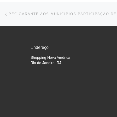
Navegação do post
Previous post
Endereço
Shopping Nova América
Rio de Janeiro, RJ