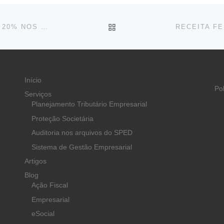
BACK TO POST LIST
PEC GARANTE AOS MUNICÍPIOS PARTICIPAÇÃO DE 20% NOS IMPOSTOS A SEREM CRIADOS
Início
Po
Serviços
Planejamento Tributário Empresarial
Proteção Societária
Auditoria nos arquivos do SPED
Sistema de Gestão Empresarial
Artigos
Blog
Ação Fiscal
Empresarial
eSocial