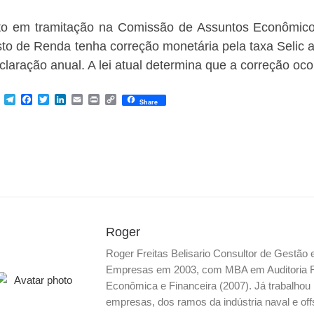
to em tramitação na Comissão de Assuntos Econômicos
to de Renda tenha correção monetária pela taxa Selic a 
claração anual. A lei atual determina que a correção oco
M
T
F
T
L
E
P
C
Share
e
e
a
w
i
m
r
o
s
l
c
i
n
a
i
p
s
e
e
t
k
i
n
y
e
g
b
t
e
l
t
L
n
r
o
e
d
i
g
a
o
r
I
n
e
m
k
n
k
r
Roger
Roger Freitas Belisario Consultor de Gestão
Empresas em 2003, com MBA em Auditoria Fis
Econômica e Financeira (2007). Já trabalho
empresas, dos ramos da indústria naval e off