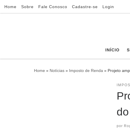
Home
Sobre
Fale Conosco
Cadastre-se
Login
Skip to content
INÍCIO
S
Home
»
Notícias
»
Imposto de Renda
»
Projeto amp
IMPO
Pr
do
por
Ro