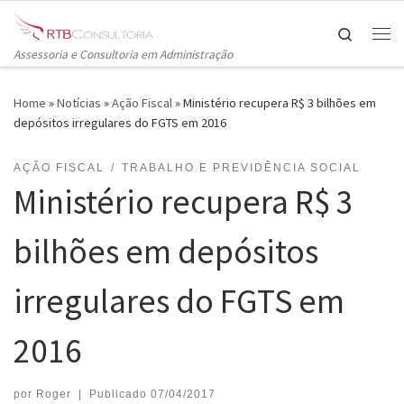
Skip to content
Search
Me
Assessoria e Consultoria em Administração
Home
»
Notícias
»
Ação Fiscal
»
Ministério recupera R$ 3 bilhões em
depósitos irregulares do FGTS em 2016
AÇÃO FISCAL
TRABALHO E PREVIDÊNCIA SOCIAL
Ministério recupera R$ 3
bilhões em depósitos
irregulares do FGTS em
2016
por
Roger
|
Publicado
07/04/2017