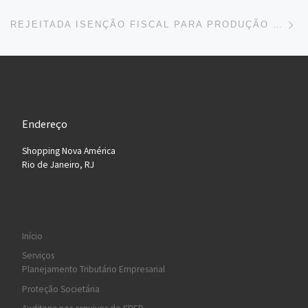
Ne
REJEITADA ISENÇÃO FISCAL PARA PRODUÇÃO DE PLÁSTICO COM MATERIAIS RENOVÁVEIS
Endereço
Shopping Nova América
Rio de Janeiro, RJ
Início
Serviços
Planejamento Tributário Empresarial
Proteção Societária