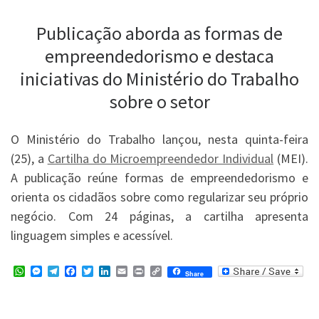
Publicação aborda as formas de
empreendedorismo e destaca
iniciativas do Ministério do Trabalho
sobre o setor
O Ministério do Trabalho lançou, nesta quinta-feira
(25), a
Cartilha do Microempreendedor Individual
(MEI).
A publicação reúne formas de empreendedorismo e
orienta os cidadãos sobre como regularizar seu próprio
negócio. Com 24 páginas, a cartilha apresenta
linguagem simples e acessível.
W
M
T
F
T
L
E
P
C
Share
h
e
e
a
w
i
m
r
o
a
s
l
c
i
n
a
i
p
t
s
e
e
t
k
i
n
y
s
e
g
b
t
e
l
t
L