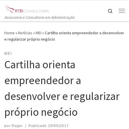
Skip to content
Search
Me
Assessoria e Consultoria em Administração
Home
»
Notícias
»
MEI
»
Cartilha orienta empreendedor a desenvolver
e regularizar próprio negócio
MEI
Cartilha orienta
empreendedor a
desenvolver e regularizar
próprio negócio
por
Roger
|
Publicado
29/05/2017