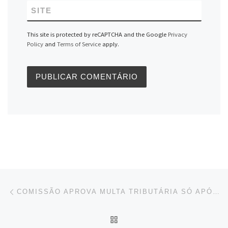
SITE
This site is protected by reCAPTCHA and the Google
Privacy
Policy
and
Terms of Service
apply.
Navegação do post
Previous post
COMISSÃO APROVA MULTA TRIBUTÁRIA SÓ APÓS 2ª FISCALIZAÇÃO A MICRO E PEQUENA EMPRESA
BACK TO POST LIST