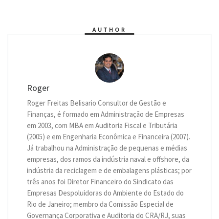
A
n
r
o
e
d
i
p
g
a
o
r
I
n
p
e
m
k
n
k
r
AUTHOR
Roger
Roger Freitas Belisario Consultor de Gestão e
Finanças, é formado em Administração de Empresas
em 2003, com MBA em Auditoria Fiscal e Tributária
(2005) e em Engenharia Econômica e Financeira (2007).
Já trabalhou na Administração de pequenas e médias
empresas, dos ramos da indústria naval e offshore, da
indústria da reciclagem e de embalagens plásticas; por
três anos foi Diretor Financeiro do Sindicato das
Empresas Despoluidoras do Ambiente do Estado do
Rio de Janeiro; membro da Comissão Especial de
Governança Corporativa e Auditoria do CRA/RJ, suas