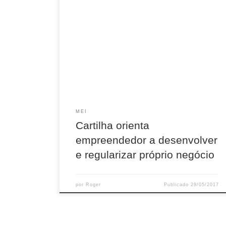
Publicação aborda as formas de
empreendedorismo e destaca iniciativas do
Ministério do Trabalho sobre o setor O Ministério
do Trabalho lançou, nesta quinta-feira (25), a
Cartilha do Microempreendedor Individual (MEI).
A publicação reúne formas de
empreendedorismo e orienta os cidadãos sobre
como regularizar seu próprio negócio. Com 24
páginas, a cartilha […]
MEI
Cartilha orienta
empreendedor a desenvolver
e regularizar próprio negócio
por
Roger
Publicado
29/05/2017