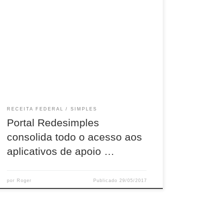
A Receita Federal , em parceria com diversos
órgãos e com apoio do SEBRAE, disponibilizou
mais um produto que melhora e facilita o
ambiente de negócio do país O Portal
Redesimples consolida em uma só plataforma
todo o acesso aos aplicativos de apoio para
abertura, alteração e baixa das pessoas […]
RECEITA FEDERAL
SIMPLES
Portal Redesimples
consolida todo o acesso aos
aplicativos de apoio …
por
Roger
Publicado
29/05/2017