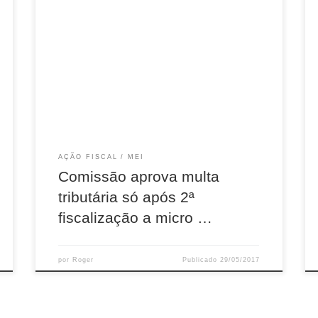
A Comissão de Desenvolvimento Econômico,
Indústria, Comércio e Serviços da Câmara dos
Deputados aprovou na quarta-feira (24) o
Projeto de Lei Complementar 329/16, do
deputado Laercio Oliveira (SD-SE), que
estabelece cobrança de multa tributária apenas
a partir da segunda fiscalização a micro e
pequena empresa. Atualmente, o Estatuto
Nacional da […]
AÇÃO FISCAL
MEI
Comissão aprova multa
tributária só após 2ª
fiscalização a micro …
por
Roger
Publicado
29/05/2017