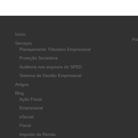
Início
Po
Serviços
Planejamento Tributário Empresarial
Proteção Societária
Auditoria nos arquivos do SPED
Sistema de Gestão Empresarial
Artigos
Blog
Ação Fiscal
Empresarial
eSocial
Fiscal
Imposto de Renda