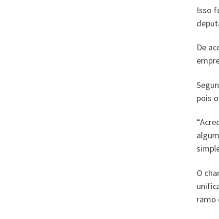
Isso 
deput
De ac
empres
Segun
pois 
“Acre
algum
simple
O cha
unific
ramo 