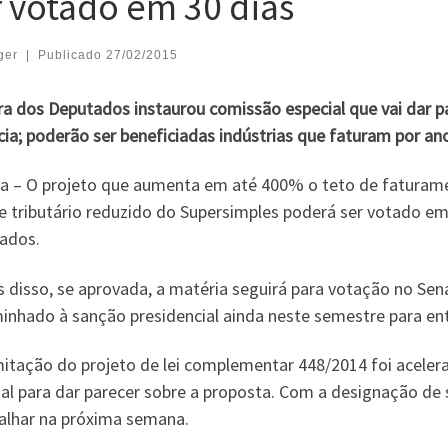
r votado em 30 dias
ger
|
Publicado
27/02/2015
a dos Deputados instaurou comissão especial que vai dar p
ia; poderão ser beneficiadas indústrias que faturam por an
lia – O projeto que aumenta em até 400% o teto de faturam
e tributário reduzido do Supersimples poderá ser votado em
ados.
s disso, se aprovada, a matéria seguirá para votação no Se
nhado à sanção presidencial ainda neste semestre para entr
mitação do projeto de lei complementar 448/2014 foi acele
ial para dar parecer sobre a proposta. Com a designação de
balhar na próxima semana.