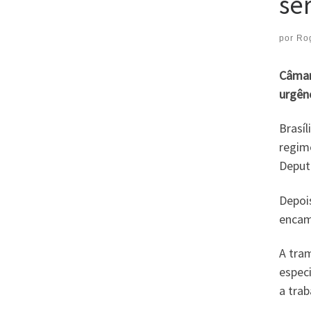
se
por
Ro
Câmar
urgênc
Brasí
regim
Deput
Depoi
encami
A tra
espec
a tra