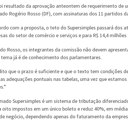
foi resultado da aprovação anteontem de requerimento de ur
ado Rogério Rosso (DF), com assinaturas dos 11 partidos da
ordo com a proposta, o teto do Supersimples passará dos atu
as do setor de comércio e serviços e para R$ 14,4 milhões 
do Rosso, os integrantes da comissão não devem apresentar
o tema já é de conhecimento dos parlamentares.
dito que o prazo é suficiente e que o texto tem condições 
as adequações pontuais nas tabelas, uma vez que estamos 
s.”
mado Supersimples é um sistema de tributação diferenciad
a oito impostos em um único boleto e reduz 40%, em média, a
de negócio, dependendo apenas do faturamento da empres