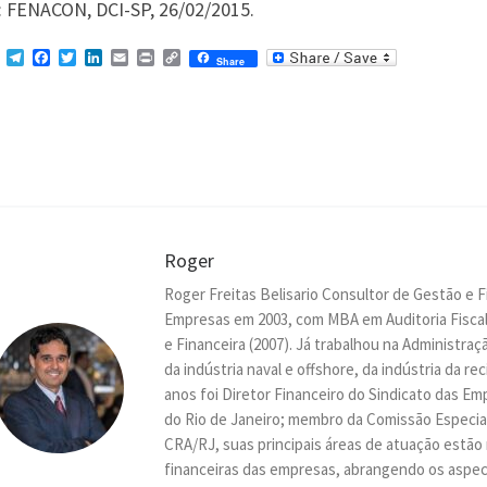
: FENACON, DCI-SP, 26/02/2015.
M
T
F
T
L
E
P
C
Share
e
e
a
w
i
m
r
o
s
l
c
i
n
a
i
p
s
e
e
t
k
i
n
y
e
g
b
t
e
l
t
L
n
r
o
e
d
i
g
a
o
r
I
n
e
m
k
n
k
r
Roger
Roger Freitas Belisario Consultor de Gestão e 
Empresas em 2003, com MBA em Auditoria Fiscal
e Financeira (2007). Já trabalhou na Administr
da indústria naval e offshore, da indústria da r
anos foi Diretor Financeiro do Sindicato das 
do Rio de Janeiro; membro da Comissão Especial
CRA/RJ, suas principais áreas de atuação estão
financeiras das empresas, abrangendo os aspect