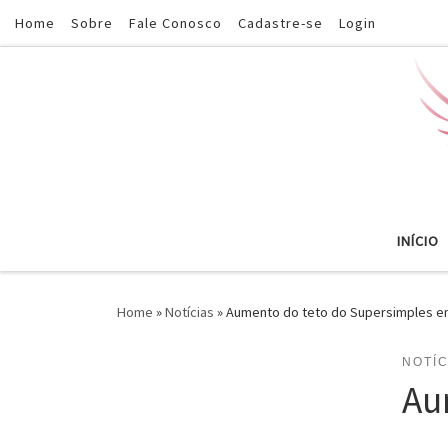
Home
Sobre
Fale Conosco
Cadastre-se
Login
Skip to content
INÍCIO
Home
»
Notícias
»
Aumento do teto do Supersimples e
NOTÍC
Au