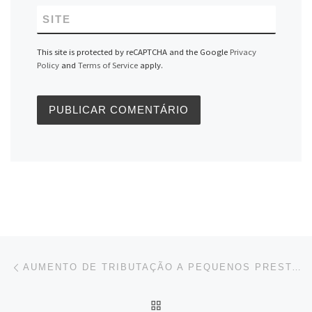
SITE
This site is protected by reCAPTCHA and the Google
Privacy
Policy
and
Terms of Service
apply.
Navegação do post
Previous post
AUMENTO DE TRIBUTAÇÃO A PEQUENOS PRESTADORES DE SERVIÇOS
BACK TO POST LIST