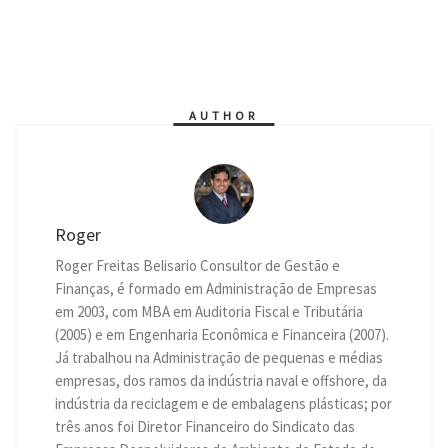
h
e
e
a
w
i
m
r
o
a
s
l
c
i
n
a
i
p
t
s
e
e
t
k
i
n
y
s
e
g
b
t
e
l
t
L
A
n
r
o
e
d
i
p
g
a
o
r
I
n
p
e
m
k
n
k
r
AUTHOR
Roger
Roger Freitas Belisario Consultor de Gestão e
Finanças, é formado em Administração de Empresas
em 2003, com MBA em Auditoria Fiscal e Tributária
(2005) e em Engenharia Econômica e Financeira (2007).
Já trabalhou na Administração de pequenas e médias
empresas, dos ramos da indústria naval e offshore, da
indústria da reciclagem e de embalagens plásticas; por
três anos foi Diretor Financeiro do Sindicato das