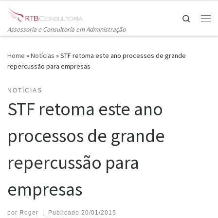
Skip to content
Search
Me
Assessoria e Consultoria em Administração
Home
»
Notícias
»
STF retoma este ano processos de grande
repercussão para empresas
NOTÍCIAS
STF retoma este ano
processos de grande
repercussão para
empresas
por
Roger
|
Publicado
20/01/2015