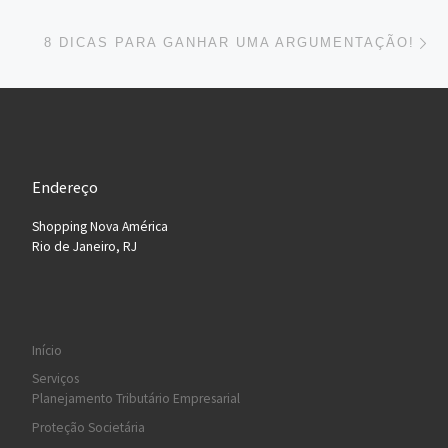
Ne
8 DICAS PARA GANHAR UMA ARGUMENTAÇÃO!
Endereço
Shopping Nova América
Rio de Janeiro, RJ
Início
Serviços
Planejamento Tributário Empresarial
Proteção Societária