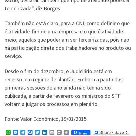
vácuo, declarar também que tipo de atividade pode ser
terceirizada”, diz Borges.
Também não está claro, para a CNI, como definir o que
é atividade-fim de uma empresa e o que é atividade-
meio, aquelas que poderiam ser terceirizadas, pois não
há participação direta dos trabalhadores no produto ou
serviço.
Desde o fim de dezembro, o Judiciário está em
recesso, em regime de plantão. Embora a pauta das
primeiras sessões do ano ainda não tenha sido
publicada, a partir de fevereiro os ministros do STF
voltam a julgar os processos em plenário.
Fonte: Valor Econômico, 19/01/2015.
W
M
T
F
T
L
E
P
C
Share