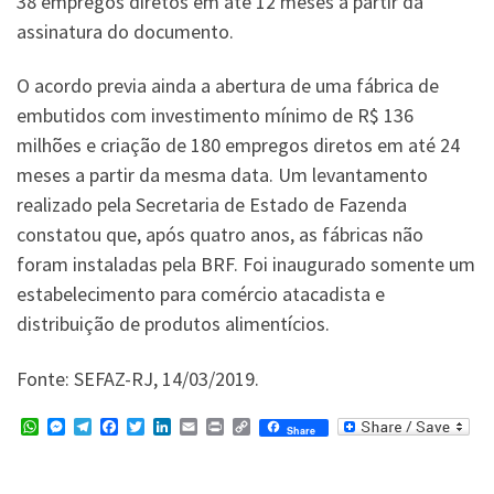
38 empregos diretos em até 12 meses a partir da
assinatura do documento.
O acordo previa ainda a abertura de uma fábrica de
embutidos com investimento mínimo de R$ 136
milhões e criação de 180 empregos diretos em até 24
meses a partir da mesma data. Um levantamento
realizado pela Secretaria de Estado de Fazenda
constatou que, após quatro anos, as fábricas não
foram instaladas pela BRF. Foi inaugurado somente um
estabelecimento para comércio atacadista e
distribuição de produtos alimentícios.
Fonte: SEFAZ-RJ, 14/03/2019.
W
M
T
F
T
L
E
P
C
Share
h
e
e
a
w
i
m
r
o
a
s
l
c
i
n
a
i
p
t
s
e
e
t
k
i
n
y