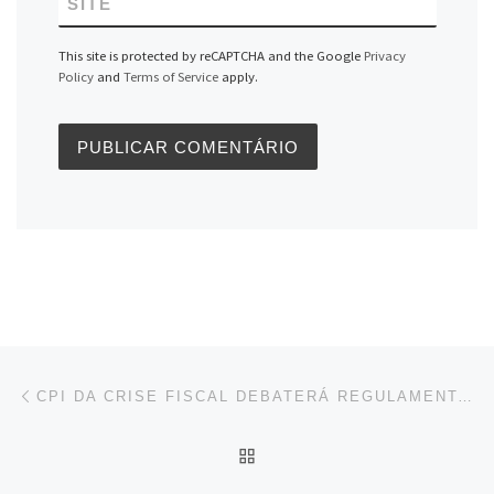
SITE
This site is protected by reCAPTCHA and the Google
Privacy
Policy
and
Terms of Service
apply.
Navegação do post
Previous post
CPI DA CRISE FISCAL DEBATERÁ REGULAMENTAÇÃO DA LEI KANDIR
BACK TO POST LIST