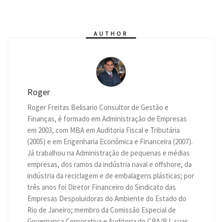
s
e
g
b
t
e
l
t
L
A
n
r
o
e
d
i
p
g
a
o
r
I
n
p
e
m
k
n
k
r
AUTHOR
Roger
Roger Freitas Belisario Consultor de Gestão e
Finanças, é formado em Administração de Empresas
em 2003, com MBA em Auditoria Fiscal e Tributária
(2005) e em Engenharia Econômica e Financeira (2007).
Já trabalhou na Administração de pequenas e médias
empresas, dos ramos da indústria naval e offshore, da
indústria da reciclagem e de embalagens plásticas; por
três anos foi Diretor Financeiro do Sindicato das
Empresas Despoluidoras do Ambiente do Estado do
Rio de Janeiro; membro da Comissão Especial de
Governança Corporativa e Auditoria do CRA/RJ, suas