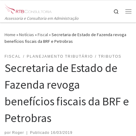
Skip to content
Search
Me
Assessoria e Consultoria em Administração
Home
»
Notícias
»
Fiscal
»
Secretaria de Estado de Fazenda revoga
benefícios fiscais da BRF e Petrobras
FISCAL
PLANEJAMENTO TRIBUTÁRIO
TRIBUTOS
Secretaria de Estado de
Fazenda revoga
benefícios fiscais da BRF e
Petrobras
por
Roger
|
Publicado
16/03/2019