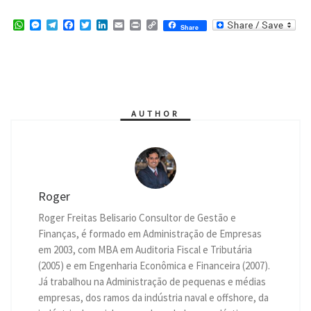
W
M
T
F
T
L
E
P
C
Share
h
e
e
a
w
i
m
r
o
a
s
l
c
i
n
a
i
p
t
s
e
e
t
k
i
n
y
s
e
g
b
t
e
l
t
L
A
n
r
o
e
d
i
p
g
a
o
r
I
n
p
e
m
k
n
k
r
AUTHOR
Roger
Roger Freitas Belisario Consultor de Gestão e
Finanças, é formado em Administração de Empresas
em 2003, com MBA em Auditoria Fiscal e Tributária
(2005) e em Engenharia Econômica e Financeira (2007).
Já trabalhou na Administração de pequenas e médias
empresas, dos ramos da indústria naval e offshore, da