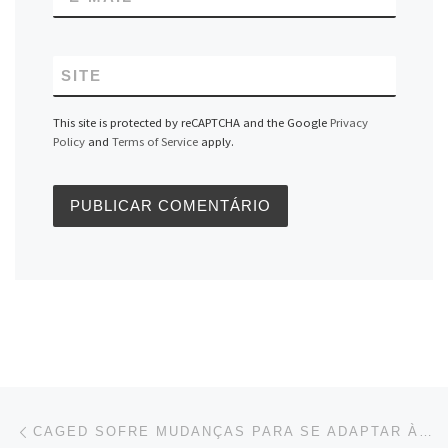
SITE
This site is protected by reCAPTCHA and the Google
Privacy
Policy
and
Terms of Service
apply.
Navegação do post
Previous post
CAGED SOFRE MUDANÇAS PARA SE ADAPTAR À REFORMA TRABALHISTA