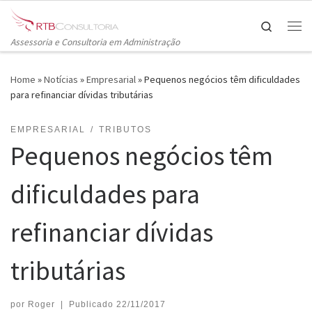
Skip to content
Search
Me
Assessoria e Consultoria em Administração
Home
»
Notícias
»
Empresarial
»
Pequenos negócios têm dificuldades
para refinanciar dívidas tributárias
EMPRESARIAL
TRIBUTOS
Pequenos negócios têm
dificuldades para
refinanciar dívidas
tributárias
por
Roger
|
Publicado
22/11/2017