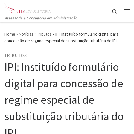
Skip to content
Search
Me
Assessoria e Consultoria em Administração
Home
»
Notícias
»
Tributos
»
IPI: Instituído formulário digital para
concessão de regime especial de substituição tributária do IPI
TRIBUTOS
IPI: Instituído formulário
digital para concessão de
regime especial de
substituição tributária do
IPI