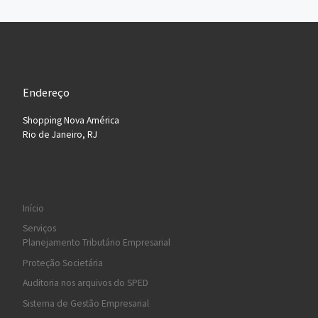
Endereço
Shopping Nova América
Rio de Janeiro, RJ
Início
Serviços
Planejamento Tributário Empresarial
Proteção Societária
Auditoria nos arquivos do SPED
Sistema de Gestão Empresarial