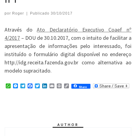
por
Roger
|
Publicado
30/10/2017
Através do
Ato Declaratório Executivo Coaef nº
4/2017
– DOU de 30.10.2017, com o intuito de facilitar a
apresentação de informações pelo interessado, foi
instituído o formulário digital disponível no endereço
http://idg.receita.fazenda.gov.br como alternativa ao
modelo supracitado.
W
M
T
F
T
L
E
P
C
Share
h
e
e
a
w
i
m
r
o
a
s
l
c
i
n
a
i
p
t
s
e
e
t
k
i
n
y
s
e
g
b
t
e
l
t
L
A
n
r
o
e
d
i
p
g
a
o
r
I
n
p
e
m
k
n
k
r
AUTHOR