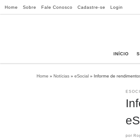
Home
Sobre
Fale Conosco
Cadastre-se
Login
Skip to content
INÍCIO
S
Home
»
Notícias
»
eSocial
»
Informe de rendimentos
ESOC
In
eS
por
Ro