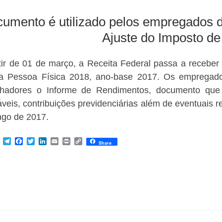
umento é utilizado pelos empregados 
Ajuste do Imposto d
tir de 01 de março, a Receita Federal passa a receber
a Pessoa Física 2018, ano-base 2017. Os empregado
alhadores o Informe de Rendimentos, documento que
táveis, contribuições previdenciárias além de eventuais
ngo de 2017.
M
T
F
T
L
E
P
C
Share
e
e
a
w
i
m
r
o
s
l
c
i
n
a
i
p
s
e
e
t
k
i
n
y
e
g
b
t
e
l
t
L
n
r
o
e
d
i
g
a
o
r
I
n
e
m
k
n
k
r