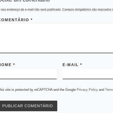
n
y
A
n
r
o
e
d
t
L
p
g
a
o
r
I
i
 seu endereço de e-mail não será publicado.
Campos obrigatórios são marcados
p
e
m
k
n
n
r
k
COMENTÁRIO
*
NOME
*
E-MAIL
*
his site is protected by reCAPTCHA and the Google
Privacy Policy
and
Terms