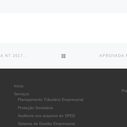
BACK TO POST LIST
27/02/2018 – ATENÇÃO: PUBLICADA ATUALIZAÇÃO DA NT 2017.001, VERSÃO 1.20
Início
Po
Serviços
Planejamento Tributário Empresarial
Proteção Societária
Auditoria nos arquivos do SPED
Sistema de Gestão Empresarial