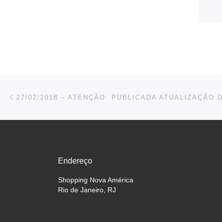
Navegação do post
Previous post
Endereço
Shopping Nova América
Rio de Janeiro, RJ