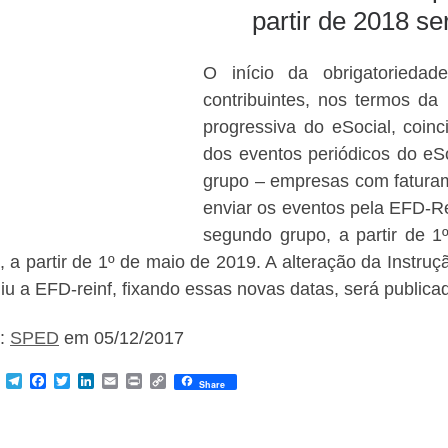
partir de 2018 s
O início da obrigatorieda
contribuintes, nos termos d
progressiva do eSocial, coinc
dos eventos periódicos do eSo
grupo – empresas com faturam
enviar os eventos pela EFD-Re
segundo grupo, a partir de 1
, a partir de 1º de maio de 2019. A alteração da Instr
tuiu a EFD-reinf, fixando essas novas datas, será public
e:
SPED
em 05/12/2017
M
T
F
T
L
E
P
C
Share
e
e
a
w
i
m
r
o
s
l
c
i
n
a
i
p
s
e
e
t
k
i
n
y
e
g
b
t
e
l
t
L