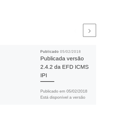
Publicado
05/02/2018
Publicada versão
2.4.2 da EFD ICMS
IPI
Publicado em 05/02/2018
Está disponível a versão
2.4.2 do PVA da EFD ICMS
IPI. Alterações: – Registro
D100: correção na regra de
[…]