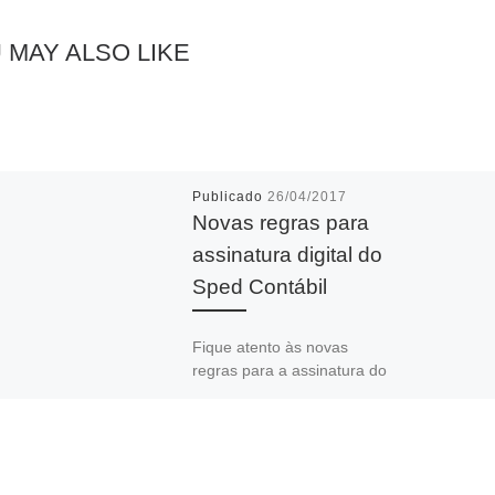
 MAY ALSO LIKE
Publicado
26/04/2017
Novas regras para
assinatura digital do
Sped Contábil
Fique atento às novas
regras para a assinatura do
livro digital ECD. Toda ECD
deve ser assinada,
independentemente das
outras assinaturas, por […]