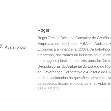
n
r
o
e
d
i
g
a
o
r
I
n
e
m
k
n
k
r
Roger
Roger Freitas Belisario Consultor de Gestão
Empresas em 2003, com MBA em Auditoria Fis
Econômica e Financeira (2007). Já trabalho
empresas, dos ramos da indústria naval e off
embalagens plásticas; por três anos foi Dire
Despoluidoras do Ambiente do Estado do Ri
de Governança Corporativa e Auditoria do CR
estão relacionadas às questões administrati
os aspectos fiscais e tributários envolvidos
1224 POSTS