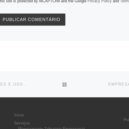
his site is protected by reCAPTCHA and the Google
Privacy Policy
and
Terms
BACK TO POST LIST
COMISSÃO APROVA ISENÇÃO PARA PAINÉIS SOLARES E USO OBRIGATÓRIO EM PRÉDIOS PÚBLICOS NOVOS
EMPRESA
Início
Po
Serviços
Planejamento Tributário Empresarial