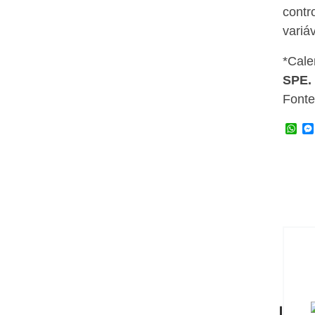
contr
variáv
*Cale
SPE.
Font
W
h
a
t
s
A
p
p