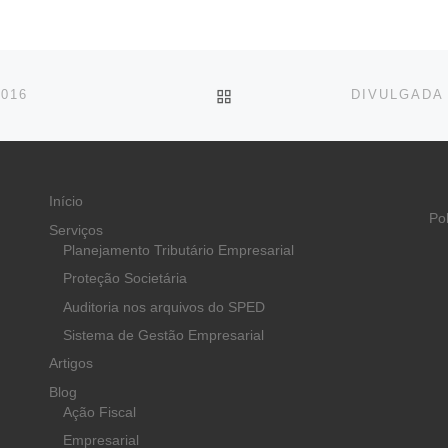
BACK TO POST LIST
016
Início
Po
Serviços
Planejamento Tributário Empresarial
Proteção Societária
Auditoria nos arquivos do SPED
Sistema de Gestão Empresarial
Artigos
Blog
Ação Fiscal
Empresarial