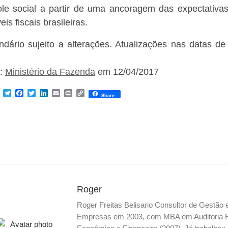
ole social a partir de uma ancoragem das expectativ
eis fiscais brasileiras.
ndário sujeito a alterações. Atualizações nas datas d
e:
Ministério da Fazenda
em 12/04/2017
M
T
F
T
L
E
P
C
Share
e
e
a
w
i
m
r
o
s
l
c
i
n
a
i
p
s
e
e
t
k
i
n
y
e
g
b
t
e
l
t
L
n
r
o
e
d
i
g
a
o
r
I
n
e
m
k
n
k
r
Roger
Roger Freitas Belisario Consultor de Gestão
Empresas em 2003, com MBA em Auditoria Fis