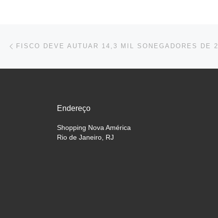
Navegação do post
Previous post
FISCO DEVE AUTUAR 14,3 MIL SONEGADORES DE 2
Endereço
Shopping Nova América
Rio de Janeiro, RJ