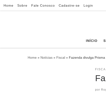
Home
Sobre
Fale Conosco
Cadastre-se
Login
Skip to content
INÍCIO
S
Home
»
Notícias
»
Fiscal
»
Fazenda divulga Prisma 
FISCA
Fa
por
Ro