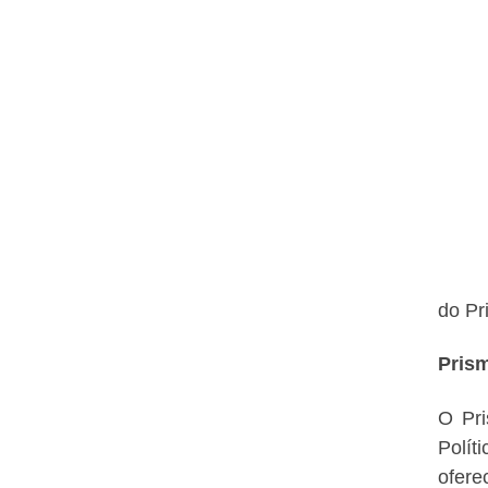
do
Pr
Prism
O Pri
Polít
ofere