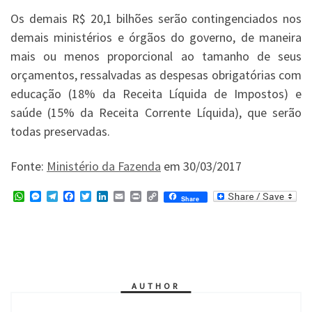
Os demais R$ 20,1 bilhões serão contingenciados nos
demais ministérios e órgãos do governo, de maneira
mais ou menos proporcional ao tamanho de seus
orçamentos, ressalvadas as despesas obrigatórias com
educação (18% da Receita Líquida de Impostos) e
saúde (15% da Receita Corrente Líquida), que serão
todas preservadas.
Fonte:
Ministério da Fazenda
em 30/03/2017
W
M
T
F
T
L
E
P
C
Share
h
e
e
a
w
i
m
r
o
a
s
l
c
i
n
a
i
p
t
s
e
e
t
k
i
n
y
s
e
g
b
t
e
l
t
L
A
n
r
o
e
d
i
p
g
a
o
r
I
n
p
e
m
k
n
k
r
AUTHOR