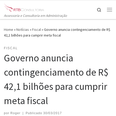
Skip to content
Search
Me
Assessoria e Consultoria em Administração
Home
»
Notícias
»
Fiscal
»
Governo anuncia contingenciamento de R$
42,1 bilhões para cumprir meta fiscal
FISCAL
Governo anuncia
contingenciamento de R$
42,1 bilhões para cumprir
meta fiscal
por
Roger
|
Publicado
30/03/2017