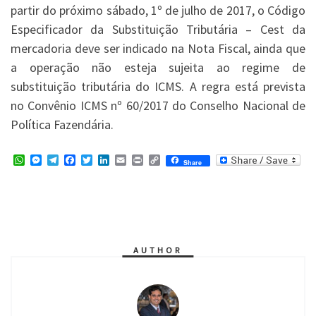
partir do próximo sábado, 1º de julho de 2017, o Código
Especificador da Substituição Tributária – Cest da
mercadoria deve ser indicado na Nota Fiscal, ainda que
a operação não esteja sujeita ao regime de
substituição tributária do ICMS. A regra está prevista
no Convênio ICMS nº 60/2017 do Conselho Nacional de
Política Fazendária.
W
M
T
F
T
L
E
P
C
Share
h
e
e
a
w
i
m
r
o
a
s
l
c
i
n
a
i
p
t
s
e
e
t
k
i
n
y
s
e
g
b
t
e
l
t
L
A
n
r
o
e
d
i
p
g
a
o
r
I
n
p
e
m
k
n
k
r
AUTHOR