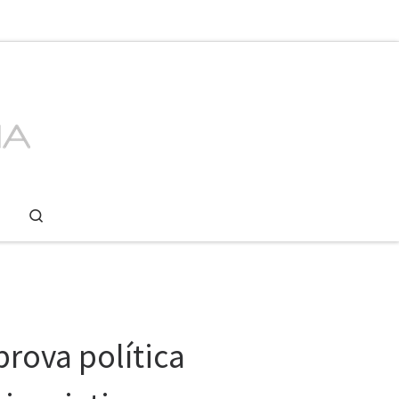
Search
rova política