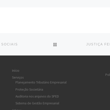
BACK TO POST LIST
 SOCIAIS
Início
Pol
Serviços
Planejamento Tributário Empresarial
Proteção Societária
Auditoria nos arquivos do SPED
Sistema de Gestão Empresarial