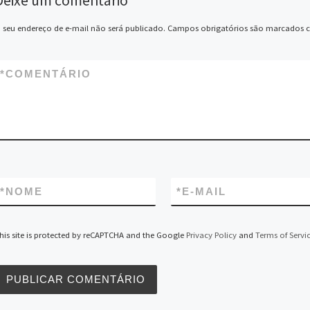
Deixe um comentário
A
n
r
o
e
d
t
L
p
g
a
o
r
I
i
p
e
m
k
n
n
 seu endereço de e-mail não será publicado.
Campos obrigatórios são marcados
r
k
*
COMENTÁRIO
*
NOME
*
E-MAIL
his site is protected by reCAPTCHA and the Google
Privacy Policy
and
Terms of Servi