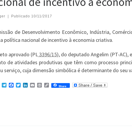
cional de incentivo à economi
ger
|
Publicado
10/11/2017
issão de Desenvolvimento Econômico, Indústria, Comércio 
 política nacional de incentivo à economia criativa.
jeto aprovado (PL
3396/15
), do deputado Angelim (PT-AC), 
nto de atividades produtivas que têm como processo princi
u serviço, cuja dimensão simbólica é determinante do seu va
M
T
F
T
L
E
P
C
Share
e
e
a
w
i
m
r
o
s
l
c
i
n
a
i
p
s
e
e
t
k
i
n
y
e
g
b
t
e
l
t
L
n
r
o
e
d
i
g
a
o
r
I
n
e
m
k
n
k
r