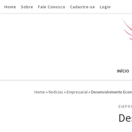
Home
Sobre
Fale Conosco
Cadastre-se
Login
Skip to content
INÍCIO
Home
»
Notícias
»
Empresarial
»
Desenvolvimento Econôm
EMPR
De