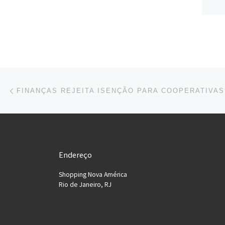
Navegação do post
Previous post
FINANÇAS REJEITA ISENÇÃO PARA COOPERATIVAS
Endereço
Shopping Nova América
Rio de Janeiro, RJ