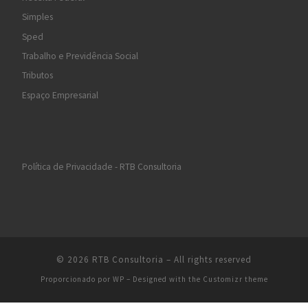
Simples
Sped
Trabalho e Previdência Social
Tributos
Espaço Empresarial
Política de Privacidade - RTB Consultoria
© 2026
RTB Consultoria
– All rights reserved
Proporcionado por
WP
– Designed with the
Customizr theme