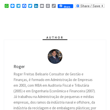
W
M
T
F
T
L
E
P
C
Share
h
e
e
a
w
i
m
r
o
a
s
l
c
i
n
a
i
p
t
s
e
e
t
k
i
n
y
s
e
g
b
t
e
l
t
L
A
n
r
o
e
d
i
p
g
a
o
r
I
n
p
e
m
k
n
k
r
AUTHOR
Roger
Roger Freitas Belisario Consultor de Gestão e
Finanças, é formado em Administração de Empresas
em 2003, com MBA em Auditoria Fiscal e Tributária
(2005) e em Engenharia Econômica e Financeira (2007).
Já trabalhou na Administração de pequenas e médias
empresas, dos ramos da indústria naval e offshore, da
indústria da reciclagem e de embalagens plásticas; por