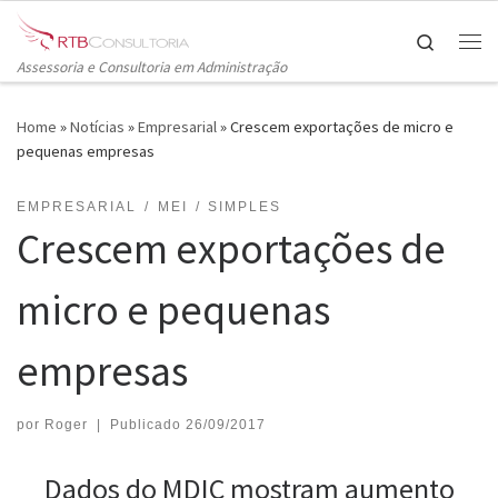
Skip to content
Search
Me
Assessoria e Consultoria em Administração
Home
»
Notícias
»
Empresarial
»
Crescem exportações de micro e
pequenas empresas
EMPRESARIAL
MEI
SIMPLES
Crescem exportações de
micro e pequenas
empresas
por
Roger
|
Publicado
26/09/2017
Dados do MDIC mostram aumento