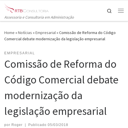
Skip to content
Search
Me
Assessoria e Consultoria em Administração
Home
»
Notícias
»
Empresarial
»
Comissão de Reforma do Código
Comercial debate modernização da legislação empresarial
EMPRESARIAL
Comissão de Reforma do
Código Comercial debate
modernização da
legislação empresarial
por
Roger
|
Publicado
05/03/2018