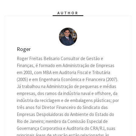
p
g
a
o
r
I
n
p
e
m
k
n
k
r
AUTHOR
Roger
Roger Freitas Belisario Consultor de Gestão e
Finanças, é formado em Administração de Empresas
em 2003, com MBA em Auditoria Fiscal e Tributária
(2005) e em Engenharia Econômica e Financeira (2007).
Já trabalhou na Administração de pequenas e médias
empresas, dos ramos da indústria naval e offshore, da
indústria da reciclagem e de embalagens plásticas; por
três anos foi Diretor Financeiro do Sindicato das
Empresas Despoluidoras do Ambiente do Estado do
Rio de Janeiro; membro da Comissão Especial de
Governança Corporativa e Auditoria do CRA/RJ, suas
principais áreas de atuação estão relacionadas às