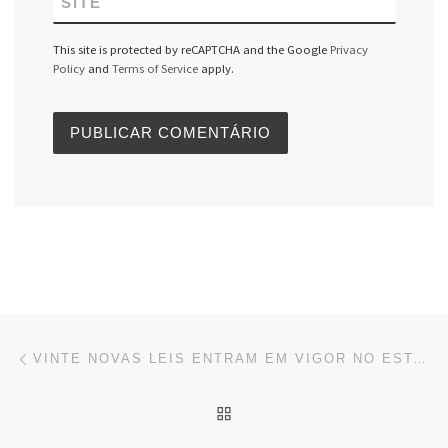
SITE
This site is protected by reCAPTCHA and the Google
Privacy
Policy
and
Terms of Service
apply.
Navegação do post
Previous post
VINTE NOVAS LEIS ENTRAM EM VIGOR NO ESTADO
BACK TO POST LIST