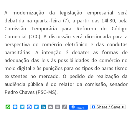
A modernização da legislação empresarial será
debatida na quarta-feira (7), a partir das 14h30, pela
Comissão Temporária para Reforma do Código
Comercial (CCC). A discussão será direcionada para a
perspectiva do comércio eletrônico e das condutas
parasitárias. A intenção é debater as formas de
adequação das leis às possibilidades de comércio no
meio digital e às punições para os tipos de parasitismo
existentes no mercado. O pedido de realização da
audiência pública é do relator da comissão, senador
Pedro Chaves (PSC-MS).
W
M
T
F
T
L
E
P
C
Share
h
e
e
a
w
i
m
r
o
a
s
l
c
i
n
a
i
p
t
s
e
e
t
k
i
n
y
s
e
g
b
t
e
l
t
L
A
n
r
o
e
d
i