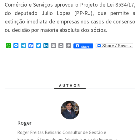
Comércio e Serviços aprovou o Projeto de Lei
8534/17
,
do deputado Julio Lopes (PP-RJ), que permite a
extinção imediata de empresas nos casos de consenso
ou decisão por maioria absoluta dos sócios.
W
M
T
F
T
L
E
P
C
Share
h
e
e
a
w
i
m
r
o
a
s
l
c
i
n
a
i
p
t
s
e
e
t
k
i
n
y
s
e
g
b
t
e
l
t
L
A
n
r
o
e
d
i
p
g
a
o
r
I
n
p
e
m
k
n
k
r
AUTHOR
Roger
Roger Freitas Belisario Consultor de Gestão e
Finanças, é formado em Administração de Empresas