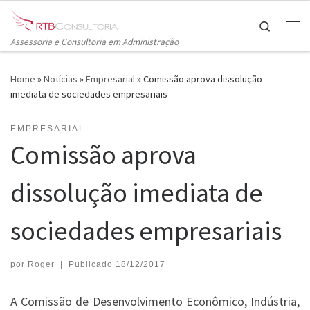
Skip to content
Search
Me
Assessoria e Consultoria em Administração
Home
»
Notícias
»
Empresarial
»
Comissão aprova dissolução
imediata de sociedades empresariais
EMPRESARIAL
Comissão aprova
dissolução imediata de
sociedades empresariais
por
Roger
|
Publicado
18/12/2017
A Comissão de Desenvolvimento Econômico, Indústria,