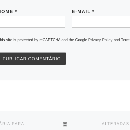
NOME
*
E-MAIL
*
his site is protected by reCAPTCHA and the Google
Privacy Policy
and
Terms
BACK TO POST LIST
CERTIFICAÇÃO DIGITAL ICP-BRASIL SERÁ NECESSÁRIA PARA EMPRESAS QUE POSSUAM A PARTIR DE 04 EMPREGADOS