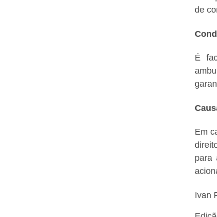
de co
Cond
É fa
ambul
garan
Causa
Em ca
direi
para 
acion
Ivan 
Ediçã