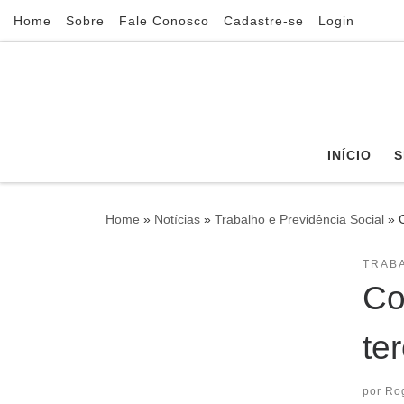
Home
Sobre
Fale Conosco
Cadastre-se
Login
Skip to content
INÍCIO
S
Home
»
Notícias
»
Trabalho e Previdência Social
»
TRABA
Co
te
por
Ro