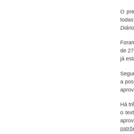
O pre
todas
Diári
Foram
de 27
já es
Segun
a pos
aprov
Há tr
o tex
aprov
patrõ