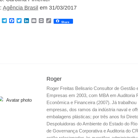
:
Agência Brasil
em 31/03/2017
M
T
F
T
L
E
P
C
Share
e
e
a
w
i
m
r
o
s
l
c
i
n
a
i
p
s
e
e
t
k
i
n
y
e
g
b
t
e
l
t
L
n
r
o
e
d
i
g
a
o
r
I
n
e
m
k
n
k
r
Roger
Roger Freitas Belisario Consultor de Gestão
Empresas em 2003, com MBA em Auditoria Fis
Econômica e Financeira (2007). Já trabalho
empresas, dos ramos da indústria naval e off
embalagens plásticas; por três anos foi Dire
Despoluidoras do Ambiente do Estado do Ri
de Governança Corporativa e Auditoria do CR
estão relacionadas às questões administrati