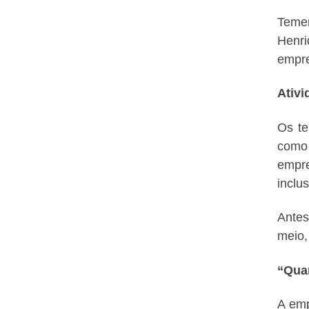
Temer
Henri
empr
Ativi
Os te
como 
empre
inclu
Antes
meio,
“Quar
A emp