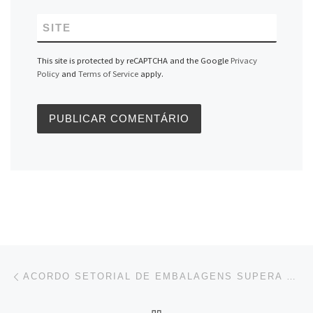
SITE
This site is protected by reCAPTCHA and the Google
Privacy
Policy
and
Terms of Service
apply.
Navegação do post
Previous post
ACORDO SETORIAL DE EMBALAGENS SUPERA META
BACK TO POST LIST