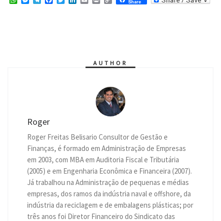
Share
h
e
e
a
w
i
m
r
o
a
s
l
c
i
n
a
i
p
t
s
e
e
t
k
i
n
y
s
e
g
b
t
e
l
t
L
A
n
r
o
e
d
i
p
g
a
o
r
I
n
p
e
m
k
n
k
r
AUTHOR
Roger
Roger Freitas Belisario Consultor de Gestão e
Finanças, é formado em Administração de Empresas
em 2003, com MBA em Auditoria Fiscal e Tributária
(2005) e em Engenharia Econômica e Financeira (2007).
Já trabalhou na Administração de pequenas e médias
empresas, dos ramos da indústria naval e offshore, da
indústria da reciclagem e de embalagens plásticas; por
três anos foi Diretor Financeiro do Sindicato das