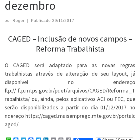
dezembro
por
Roger
|
Publicado
29/11/2017
CAGED – Inclusão de novos campos –
Reforma Trabalhista
O CAGED será adaptado para as novas regras
trabalhistas através de alteração de seu layout, já
disponível no endereço
ftp:// ftp.mtps.gov.br/pdet/arquivos/CAGED/Reforma_T
rabalhista/ ou, ainda, pelos aplicativos ACI ou FEC, que
serão disponibilizados a partir do dia 01/12/2017 no
ndereço https://caged.maisemprego.mte.gov.br/portalc
aged/.
W
M
T
F
T
L
E
P
C