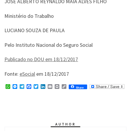
JOSÉ ALBERTO REYNALDO MAIA ALVES FILHO
Ministério do Trabalho
LUCIANO SOUZA DE PAULA
Pelo Instituto Nacional do Seguro Social
Publicado no DOU em 18/
12/2017
Fonte:
eSocial
em 18/12/2017
W
M
T
F
T
L
E
P
C
Share
h
e
e
a
w
i
m
r
o
a
s
l
c
i
n
a
i
p
t
s
e
e
t
k
i
n
y
s
e
g
b
t
e
l
t
L
A
n
r
o
e
d
i
p
g
a
o
r
I
n
p
e
m
k
n
k
r
AUTHOR