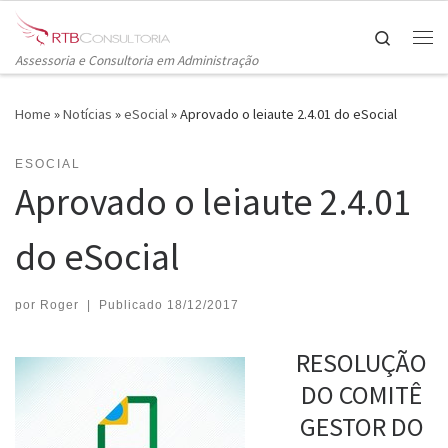
Skip to content
Search
Me
Assessoria e Consultoria em Administração
Home
»
Notícias
»
eSocial
»
Aprovado o leiaute 2.4.01 do eSocial
ESOCIAL
Aprovado o leiaute 2.4.01
do eSocial
por
Roger
|
Publicado
18/12/2017
RESOLUÇÃO
DO COMITÊ
GESTOR DO