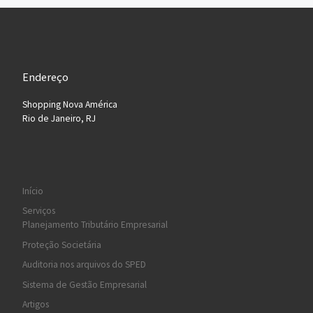
Endereço
Shopping Nova América
Rio de Janeiro, RJ
Início
Serviços
Planejamento Tributário Empresarial
Proteção Societária
Auditoria nos arquivos do SPED
Sistema de Gestão Empresarial
Artigos