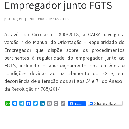
Empregador junto FGTS
por
Roger
|
Publicado
16/02/2018
Através da
Circular nº 800/2018
, a CAIXA divulga a
versão 7 do Manual de Orientação – Regularidade do
Empregador que dispõe sobre os procedimentos
pertinentes à regularidade do empregador junto ao
FGTS, incluindo o aperfeiçoamento dos critérios e
condições devidas ao parcelamento do FGTS, em
decorrência de alteração dos artigos 5º e 7º do Anexo I
da
Resolução nº 765/2014
.
W
M
T
F
T
L
E
P
C
Share
h
e
e
a
w
i
m
r
o
a
s
l
c
i
n
a
i
p
t
s
e
e
t
k
i
n
y
s
e
g
b
t
e
l
t
L
A
n
r
o
e
d
i