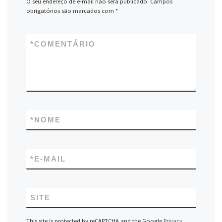
O seu endereço de e-mail não será publicado.
Campos
obrigatórios são marcados com
*
*
COMENTÁRIO
*
NOME
*
E-MAIL
SITE
This site is protected by reCAPTCHA and the Google
Privacy