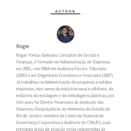
p
g
a
o
r
I
n
p
e
m
k
n
k
r
AUTHOR
Roger
Roger Freitas Belisario Consultor de Gestão e
Finanças, é formado em Administração de Empresas
em 2003, com MBA em Auditoria Fiscal e Tributária
(2005) e em Engenharia Econômica e Financeira (2007).
Já trabalhou na Administração de pequenas e médias
empresas, dos ramos da indústria naval e offshore, da
indústria da reciclagem e de embalagens plásticas; por
três anos foi Diretor Financeiro do Sindicato das
Empresas Despoluidoras do Ambiente do Estado do
Rio de Janeiro; membro da Comissão Especial de
Governança Corporativa e Auditoria do CRA/RJ, suas
principais áreas de atuação estão relacionadas às