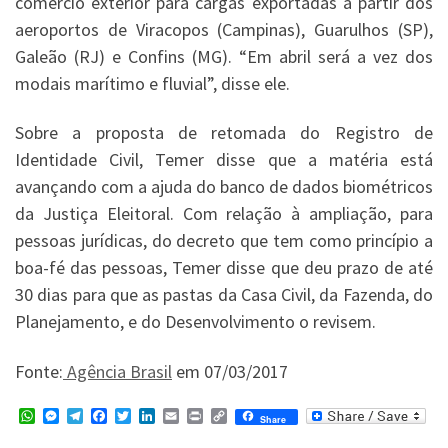
comércio exterior para cargas exportadas a partir dos
aeroportos de Viracopos (Campinas), Guarulhos (SP),
Galeão (RJ) e Confins (MG). “Em abril será a vez dos
modais marítimo e fluvial”, disse ele.
Sobre a proposta de retomada do Registro de
Identidade Civil, Temer disse que a matéria está
avançando com a ajuda do banco de dados biométricos
da Justiça Eleitoral. Com relação à ampliação, para
pessoas jurídicas, do decreto que tem como princípio a
boa-fé das pessoas, Temer disse que deu prazo de até
30 dias para que as pastas da Casa Civil, da Fazenda, do
Planejamento, e do Desenvolvimento o revisem.
Fonte:
Agência Brasil
em 07/03/2017
W
M
T
F
T
L
E
P
C
Share
h
e
e
a
w
i
m
r
o
a
s
l
c
i
n
a
i
p