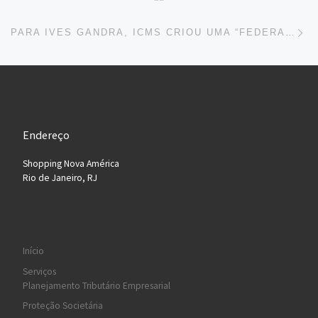
Ne
PARA IVES GANDRA, ICMS CRIOU UMA “FEDERAÇÃO DE INIMIGOS”
Endereço
Shopping Nova América
Rio de Janeiro, RJ
Início
Serviços
Planejamento Tributário Empresarial
Proteção Societária