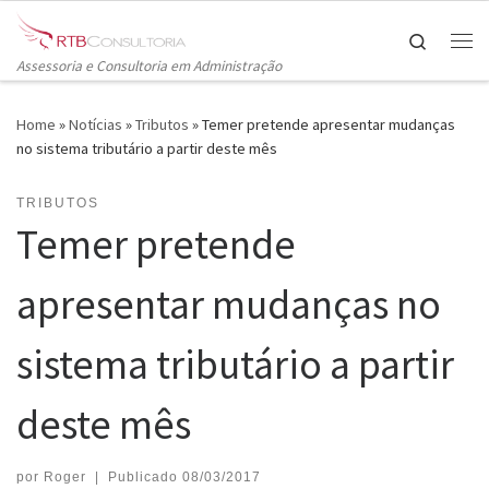
Skip to content
Search
Me
Assessoria e Consultoria em Administração
Home
»
Notícias
»
Tributos
»
Temer pretende apresentar mudanças
no sistema tributário a partir deste mês
TRIBUTOS
Temer pretende
apresentar mudanças no
sistema tributário a partir
deste mês
por
Roger
|
Publicado
08/03/2017