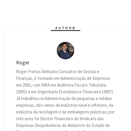
t
s
e
e
t
k
i
n
y
s
e
g
b
t
e
l
t
L
A
n
r
o
e
d
i
p
g
a
o
r
I
n
p
e
m
k
n
k
r
AUTHOR
Roger
Roger Freitas Belisario Consultor de Gestão e
Finanças, é formado em Administração de Empresas
em 2003, com MBA em Auditoria Fiscal e Tributária
(2005) e em Engenharia Econômica e Financeira (2007).
Já trabalhou na Administração de pequenas e médias
empresas, dos ramos da indústria naval e offshore, da
indústria da reciclagem e de embalagens plásticas; por
três anos foi Diretor Financeiro do Sindicato das
Empresas Despoluidoras do Ambiente do Estado do