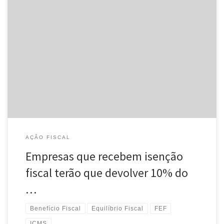
Fundo de Equilíbrio Fiscal valerá por dois anos; alguns incentivos
foram mantidos Empresas que recebem ou venham a receber
incentivos fiscais do estado do Rio terão que devolver 10% do
benefício ao Fundo Estadual de Equilíbrio Fiscal (FEF). É o que
determina o projeto de lei 2.008/16, de autoria do […]
AÇÃO FISCAL
Empresas que recebem isenção
fiscal terão que devolver 10% do
…
Benefício Fiscal
Equilíbrio Fiscal
FEF
ICMS