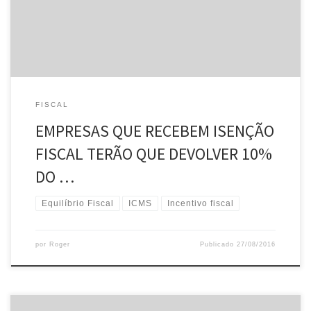
em exercício Francisco Dornelles e publicada no Diário Oficial do
[…]
FISCAL
EMPRESAS QUE RECEBEM ISENÇÃO
FISCAL TERÃO QUE DEVOLVER 10%
DO …
Equilíbrio Fiscal
ICMS
Incentivo fiscal
por
Roger
Publicado
27/08/2016