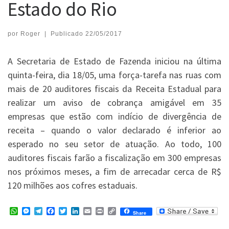
Estado do Rio
por
Roger
|
Publicado
22/05/2017
A Secretaria de Estado de Fazenda iniciou na última
quinta-feira, dia 18/05, uma força-tarefa nas ruas com
mais de 20 auditores fiscais da Receita Estadual para
realizar um aviso de cobrança amigável em 35
empresas que estão com indício de divergência de
receita – quando o valor declarado é inferior ao
esperado no seu setor de atuação. Ao todo, 100
auditores fiscais farão a fiscalização em 300 empresas
nos próximos meses, a fim de arrecadar cerca de R$
120 milhões aos cofres estaduais.
W
M
T
F
T
L
E
P
C
Share
h
e
e
a
w
i
m
r
o
a
s
l
c
i
n
a
i
p