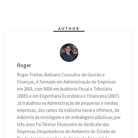
t
s
e
e
t
k
i
n
y
s
e
g
b
t
e
l
t
L
A
n
r
o
e
d
i
p
g
a
o
r
I
n
p
e
m
k
n
k
r
AUTHOR
Roger
Roger Freitas Belisario Consultor de Gestão e
Finanças, é formado em Administração de Empresas
em 2003, com MBA em Auditoria Fiscal e Tributária
(2005) e em Engenharia Econômica e Financeira (2007).
Já trabalhou na Administração de pequenas e médias
empresas, dos ramos da indústria naval e offshore, da
indústria da reciclagem e de embalagens plásticas; por
três anos foi Diretor Financeiro do Sindicato das
Empresas Despoluidoras do Ambiente do Estado do