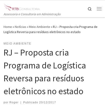
Skip to content
Search
Me
Assessoria e Consultoria em Administração
Home
»
Notícias
»
Meio Ambiente
»
RJ – Proposta cria Programa de
Logística Reversa para resíduos eletrônicos no estado
MEIO AMBIENTE
RJ – Proposta cria
Programa de Logística
Reversa para resíduos
eletrônicos no estado
por
Roger
|
Publicado
20/12/2017