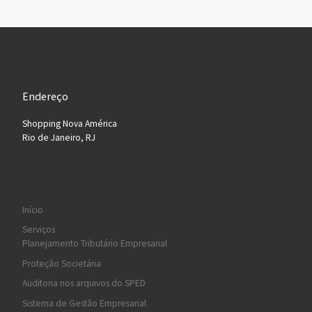
Endereço
Shopping Nova América
Rio de Janeiro, RJ
Início
Serviços
Planejamento Tributário Empresarial
Proteção Societária
Auditoria nos arquivos do SPED
Sistema de Gestão Empresarial