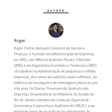
p
g
a
o
r
I
n
p
e
m
k
n
k
r
AUTHOR
Roger
Roger Freitas Belisario Consultor de Gestão e
Finanças, é formado em Administração de Empresas
em 2003, com MBA em Auditoria Fiscal e Tributária
(2005) e em Engenharia Econômica e Financeira (2007).
Já trabalhou na Administração de pequenas e médias
empresas, dos ramos da indústria naval e offshore, da
indústria da reciclagem e de embalagens plásticas; por
três anos foi Diretor Financeiro do Sindicato das
Empresas Despoluidoras do Ambiente do Estado do
Rio de Janeiro; membro da Comissão Especial de
Governança Corporativa e Auditoria do CRA/RJ, suas
principais áreas de atuação estão relacionadas às