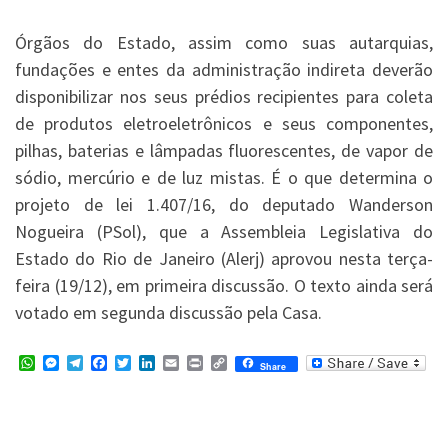
Órgãos do Estado, assim como suas autarquias,
fundações e entes da administração indireta deverão
disponibilizar nos seus prédios recipientes para coleta
de produtos eletroeletrônicos e seus componentes,
pilhas, baterias e lâmpadas fluorescentes, de vapor de
sódio, mercúrio e de luz mistas. É o que determina o
projeto de lei 1.407/16, do deputado Wanderson
Nogueira (PSol), que a Assembleia Legislativa do
Estado do Rio de Janeiro (Alerj) aprovou nesta terça-
feira (19/12), em primeira discussão. O texto ainda será
votado em segunda discussão pela Casa.
W
M
T
F
T
L
E
P
C
Share
h
e
e
a
w
i
m
r
o
a
s
l
c
i
n
a
i
p
t
s
e
e
t
k
i
n
y
s
e
g
b
t
e
l
t
L
A
n
r
o
e
d
i