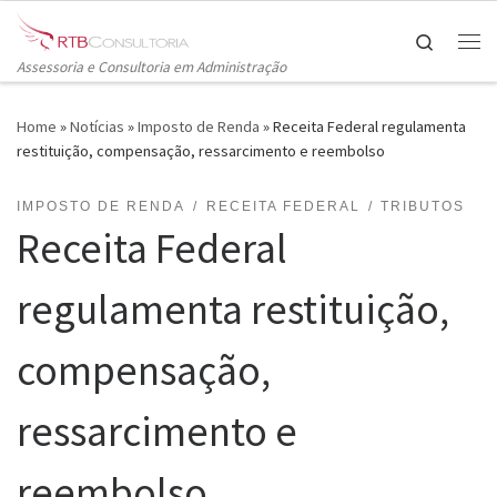
Skip to content
Search
Me
Assessoria e Consultoria em Administração
Home
»
Notícias
»
Imposto de Renda
»
Receita Federal regulamenta
restituição, compensação, ressarcimento e reembolso
IMPOSTO DE RENDA
RECEITA FEDERAL
TRIBUTOS
Receita Federal
regulamenta restituição,
compensação,
ressarcimento e
reembolso