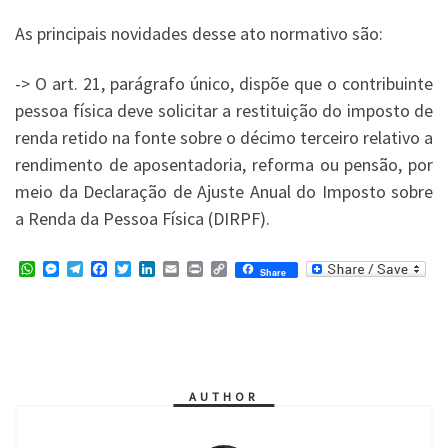
As principais novidades desse ato normativo são:
-> O art. 21, parágrafo único, dispõe que o contribuinte
pessoa física deve solicitar a restituição do imposto de
renda retido na fonte sobre o décimo terceiro relativo a
rendimento de aposentadoria, reforma ou pensão, por
meio da Declaração de Ajuste Anual do Imposto sobre
a Renda da Pessoa Física (DIRPF).
W
M
T
F
T
L
E
P
C
Share
h
e
e
a
w
i
m
r
o
a
s
l
c
i
n
a
i
p
t
s
e
e
t
k
i
n
y
s
e
g
b
t
e
l
t
L
A
n
r
o
e
d
i
p
g
a
o
r
I
n
p
e
m
k
n
k
r
AUTHOR