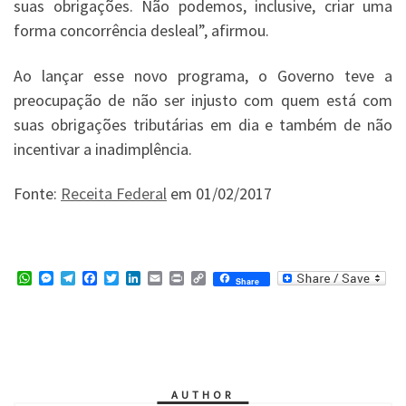
suas obrigações. Não podemos, inclusive, criar uma
forma concorrência desleal”, afirmou.
Ao lançar esse novo programa, o Governo teve a
preocupação de não ser injusto com quem está com
suas obrigações tributárias em dia e também de não
incentivar a inadimplência.
Fonte:
Receita Federal
em 01/02/2017
W
M
T
F
T
L
E
P
C
Share
h
e
e
a
w
i
m
r
o
a
s
l
c
i
n
a
i
p
t
s
e
e
t
k
i
n
y
s
e
g
b
t
e
l
t
L
A
n
r
o
e
d
i
p
g
a
o
r
I
n
p
e
m
k
n
k
r
AUTHOR