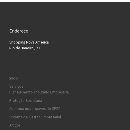
Endereço
Shopping Nova América
Rio de Janeiro, RJ
Início
Serviços
Planejamento Tributário Empresarial
Proteção Societária
Auditoria nos arquivos do SPED
Sistema de Gestão Empresarial
Artigos