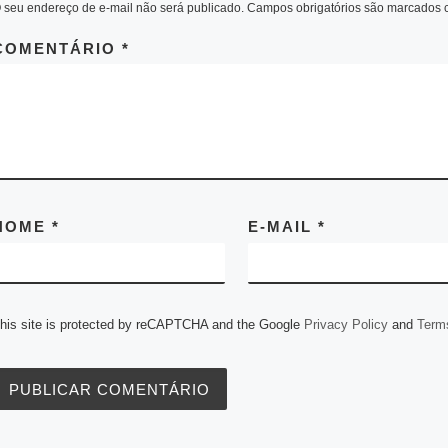
 seu endereço de e-mail não será publicado.
Campos obrigatórios são marcados
A
n
r
o
e
d
t
L
p
g
a
o
r
I
i
p
e
m
k
n
n
COMENTÁRIO
*
r
k
NOME
*
E-MAIL
*
his site is protected by reCAPTCHA and the Google
Privacy Policy
and
Terms