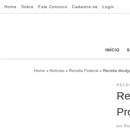
Home
Sobre
Fale Conosco
Cadastre-se
Login
Skip to content
INÍCIO
S
Home
»
Notícias
»
Receita Federal
»
Receita divul
RECE
Re
Pr
por
Ro