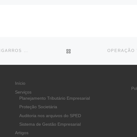
BACK TO POST LIST
FISCO ALAGOANO AUTUA EMPRESA DO RAMO DE CIGARROS EM R$ 535 MILHÕES
Início
Po
Serviços
Planejamento Tributário Empresarial
Proteção Societária
Auditoria nos arquivos do SPED
Sistema de Gestão Empresarial
Artigos