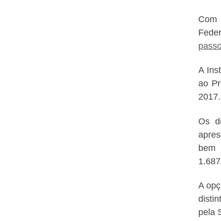
Com o
Feder
passo
A Ins
ao Pr
2017.
Os dé
apres
bem c
1.687
A opç
disti
pela 