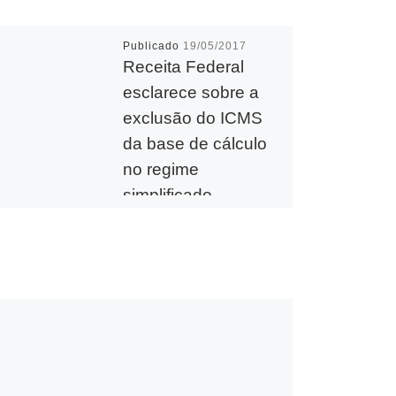
Publicado
19/05/2017
Receita Federal
esclarece sobre a
exclusão do ICMS
da base de cálculo
no regime
simplificado
Receita Federal do Brasil
(RFB) divulgou, no Portal
do Simples Nacional,
esclarecimento quanto à
decisão do plenário do
Supremo Tribunal Federal
(STF), […]
W
M
T
F
T
L
E