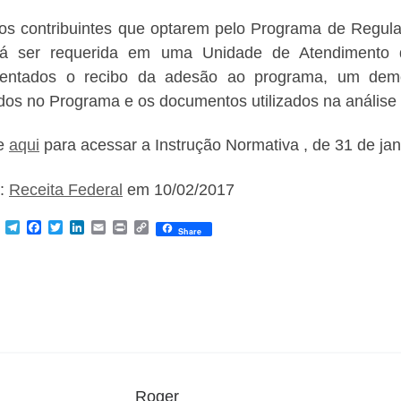
os contribuintes que optarem pelo Programa de Regular
rá ser requerida em uma Unidade de Atendimento d
sentados o recibo da adesão ao programa, um demon
ídos no Programa e os documentos utilizados na análise 
ue
aqui
para acessar a Instrução Normativa , de 31 de jan
e:
Receita Federal
em 10/02/2017
M
T
F
T
L
E
P
C
Share
e
e
a
w
i
m
r
o
s
l
c
i
n
a
i
p
s
e
e
t
k
i
n
y
e
g
b
t
e
l
t
L
n
r
o
e
d
i
g
a
o
r
I
n
e
m
k
n
k
r
Roger