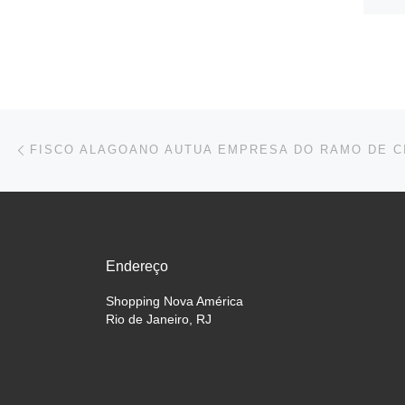
Navegação do post
Previous post
Endereço
Shopping Nova América
Rio de Janeiro, RJ