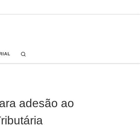
Search
RIAL
para adesão ao
ibutária