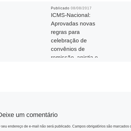
Publicado
08/08/2017
ICMS-Nacional:
Aprovadas novas
regras para
celebração de
convênios de
remissão, anistia e
benefícios fiscais
Por intermédio da Lei
Complementar nº
160/2017, foram divulgadas
normas sobre convênio que
permite aos Estados e ao
Distrito Federal deliberar
Deixe um comentário
sobre a […]
 seu endereço de e-mail não será publicado.
Campos obrigatórios são marcados
W
M
T
F
T
L
E