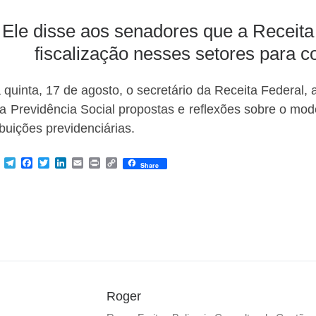
Ele disse aos senadores que a Receita
fiscalização nesses setores para 
 quinta, 17 de agosto, o secretário da Receita Federal, 
a Previdência Social propostas e reflexões sobre o mod
ibuições previdenciárias.
M
T
F
T
L
E
P
C
Share
e
e
a
w
i
m
r
o
s
l
c
i
n
a
i
p
s
e
e
t
k
i
n
y
e
g
b
t
e
l
t
L
n
r
o
e
d
i
g
a
o
r
I
n
e
m
k
n
k
r
Roger