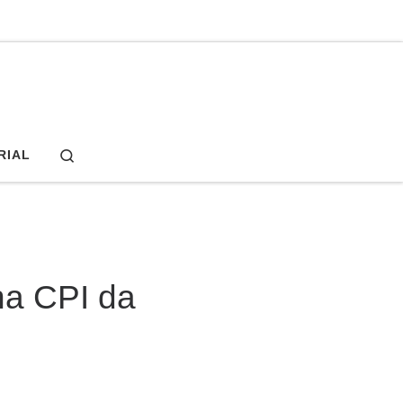
Search
RIAL
na CPI da