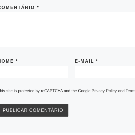
h
e
e
a
w
i
m
P
C
Share
COMENTÁRIO
*
a
s
l
c
i
n
a
r
o
t
s
e
e
t
k
i
i
p
s
e
g
b
t
e
l
n
y
A
n
r
o
e
d
t
L
p
g
a
o
r
I
i
p
e
m
k
n
n
r
k
NOME
*
E-MAIL
*
his site is protected by reCAPTCHA and the Google
Privacy Policy
and
Terms