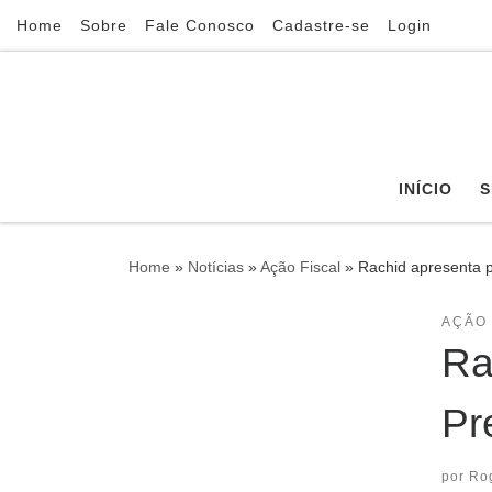
Home
Sobre
Fale Conosco
Cadastre-se
Login
Skip to content
INÍCIO
S
Home
»
Notícias
»
Ação Fiscal
»
Rachid apresenta p
AÇÃO 
Ra
Pr
por
Ro