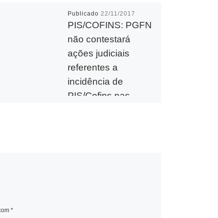
Publicado
22/11/2017
PIS/COFINS: PGFN
não contestará
ações judiciais
referentes a
incidência de
PIS/Cofins nas
vendas para ZFM
Por meio do Ato
Declaratório PGFN n°
4/2017 – DOU 1 de
21.11.2017, a Procuradoria-
Geral da Fazenda Nacional
(PGFN), autoriza a
dispensa […]
 com
*
W
M
T
F
T
L
E