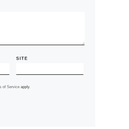
h
e
e
a
w
i
m
P
C
Share
a
s
l
c
i
n
a
r
o
t
s
e
e
t
k
i
i
p
s
e
g
b
t
e
l
n
y
A
n
r
o
e
d
t
L
p
g
a
o
r
I
i
p
e
m
k
n
n
r
k
SITE
 of Service
apply.