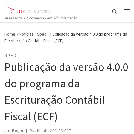
Skip to content
Search
Me
Assessoria e Consultoria em Administração
Home
»
Notícias
»
Sped
»
Publicação da versão 4.0.0 do programa da
Escrituração Contábil Fiscal (ECF)
SPED
Publicação da versão 4.0.0
do programa da
Escrituração Contábil
Fiscal (ECF)
por
Roger
|
Publicado
20/12/2017