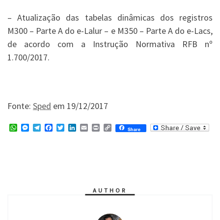
– Atualização das tabelas dinâmicas dos registros
M300 – Parte A do e-Lalur – e M350 – Parte A do e-Lacs,
de acordo com a Instrução Normativa RFB nº
1.700/2017.
Fonte:
Sped
em 19/12/2017
W
M
T
F
T
L
E
P
C
Share
h
e
e
a
w
i
m
r
o
a
s
l
c
i
n
a
i
p
t
s
e
e
t
k
i
n
y
s
e
g
b
t
e
l
t
L
A
n
r
o
e
d
i
p
g
a
o
r
I
n
p
e
m
k
n
k
r
AUTHOR