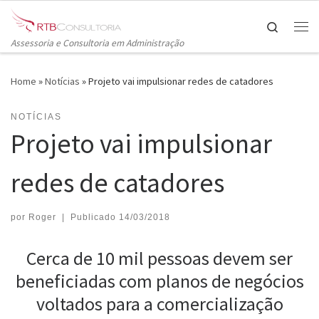
Skip to content
Search
Me
Assessoria e Consultoria em Administração
Home
»
Notícias
»
Projeto vai impulsionar redes de catadores
NOTÍCIAS
Projeto vai impulsionar
redes de catadores
por
Roger
|
Publicado
14/03/2018
Cerca de 10 mil pessoas devem ser
beneficiadas com planos de negócios
voltados para a comercialização