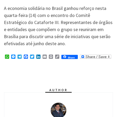
A economia solidária no Brasil ganhou reforço nesta
quarta-feira (14) com o encontro do Comitê
Estratégico do Cataforte III. Representantes de órgãos
e entidades que compõem o grupo se reuniram em
Brasília para discutir uma série de iniciativas que serão
efetivadas até junho deste ano.
W
M
T
F
T
L
E
P
C
Share
h
e
e
a
w
i
m
r
o
a
s
l
c
i
n
a
i
p
t
s
e
e
t
k
i
n
y
s
e
g
b
t
e
l
t
L
A
n
r
o
e
d
i
p
g
a
o
r
I
n
p
e
m
k
n
k
r
AUTHOR