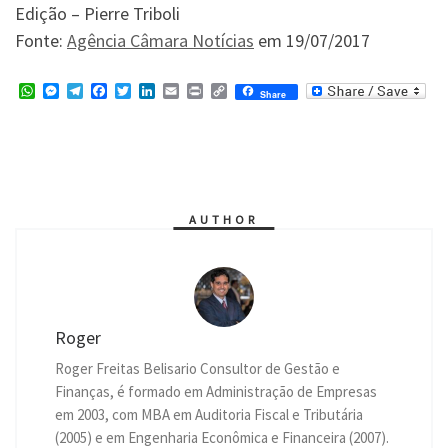
Edição – Pierre Triboli
Fonte:
Agência Câmara Notícias
em 19/07/2017
W
M
T
F
T
L
E
P
C
Share
h
e
e
a
w
i
m
r
o
a
s
l
c
i
n
a
i
p
t
s
e
e
t
k
i
n
y
s
e
g
b
t
e
l
t
L
A
n
r
o
e
d
i
p
g
a
o
r
I
n
p
e
m
k
n
k
r
AUTHOR
Roger
Roger Freitas Belisario Consultor de Gestão e
Finanças, é formado em Administração de Empresas
em 2003, com MBA em Auditoria Fiscal e Tributária
(2005) e em Engenharia Econômica e Financeira (2007).