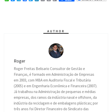
Share
h
e
e
a
w
i
m
r
o
a
s
l
c
i
n
a
i
p
t
s
e
e
t
k
i
n
y
s
e
g
b
t
e
l
t
L
A
n
r
o
e
d
i
p
g
a
o
r
I
n
p
e
m
k
n
k
r
AUTHOR
Roger
Roger Freitas Belisario Consultor de Gestão e
Finanças, é formado em Administração de Empresas
em 2003, com MBA em Auditoria Fiscal e Tributária
(2005) e em Engenharia Econômica e Financeira (2007).
Já trabalhou na Administração de pequenas e médias
empresas, dos ramos da indústria naval e offshore, da
indústria da reciclagem e de embalagens plásticas; por
três anos foi Diretor Financeiro do Sindicato das