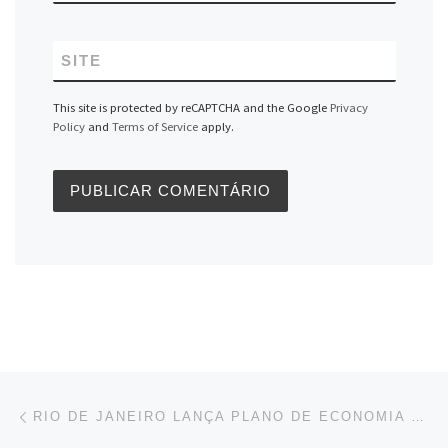
SITE
This site is protected by reCAPTCHA and the Google
Privacy
Policy
and
Terms of Service
apply.
Navegação do post
Previous post
RIO DE JANEIRO LANÇA PLANO DE ECONOMIA SOLIDÁRIA