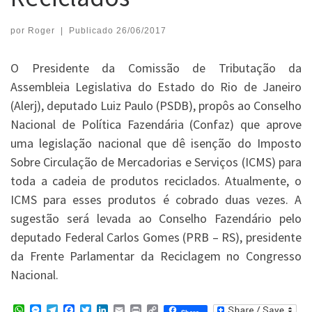
por
Roger
|
Publicado
26/06/2017
O Presidente da Comissão de Tributação da
Assembleia Legislativa do Estado do Rio de Janeiro
(Alerj), deputado Luiz Paulo (PSDB), propôs ao Conselho
Nacional de Política Fazendária (Confaz) que aprove
uma legislação nacional que dê isenção do Imposto
Sobre Circulação de Mercadorias e Serviços (ICMS) para
toda a cadeia de produtos reciclados. Atualmente, o
ICMS para esses produtos é cobrado duas vezes. A
sugestão será levada ao Conselho Fazendário pelo
deputado Federal Carlos Gomes (PRB – RS), presidente
da Frente Parlamentar da Reciclagem no Congresso
Nacional.
W
M
T
F
T
L
E
P
C