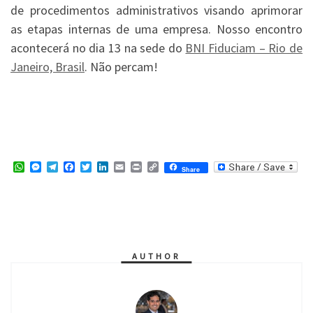
de procedimentos administrativos visando aprimorar
as etapas internas de uma empresa. Nosso encontro
acontecerá no dia 13 na sede do
BNI Fiduciam – Rio de
Janeiro, Brasil
. Não percam!
W
M
T
F
T
L
E
P
C
Share
h
e
e
a
w
i
m
r
o
a
s
l
c
i
n
a
i
p
t
s
e
e
t
k
i
n
y
s
e
g
b
t
e
l
t
L
A
n
r
o
e
d
i
p
g
a
o
r
I
n
p
e
m
k
n
k
r
AUTHOR