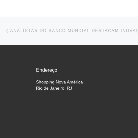
Navegação do post
Previous post
Endereço
Shopping Nova América
Rio de Janeiro, RJ