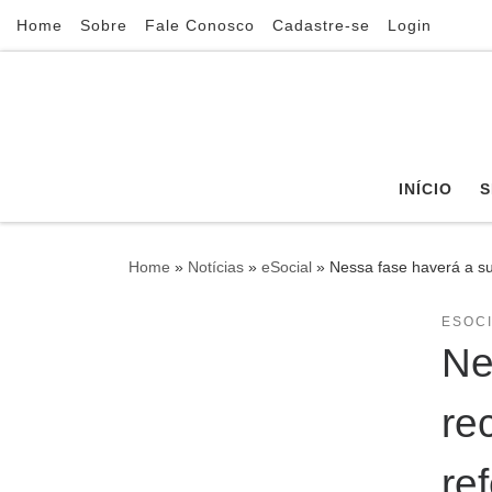
Home
Sobre
Fale Conosco
Cadastre-se
Login
Skip to content
INÍCIO
S
Home
»
Notícias
»
eSocial
»
Nessa fase haverá a su
ESOC
Ne
re
re