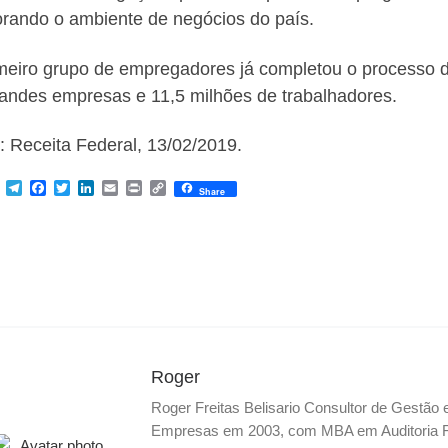
rando o ambiente de negócios do país.
meiro grupo de empregadores já completou o processo 
randes empresas e 11,5 milhões de trabalhadores.
: Receita Federal, 13/02/2019.
M
T
F
T
L
E
P
C
Share
e
e
a
w
i
m
r
o
s
l
c
i
n
a
i
p
s
e
e
t
k
i
n
y
e
g
b
t
e
l
t
L
n
r
o
e
d
i
g
a
o
r
I
n
e
m
k
n
k
r
Roger
Roger Freitas Belisario Consultor de Gestão
Empresas em 2003, com MBA em Auditoria Fis