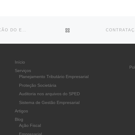
BACK TO POST LIST
ANALISTAS DO BANCO MUNDIAL DESTACAM INOVAÇÃO DO ESOCIAL
Início
Po
Serviços
Planejamento Tributário Empresarial
Proteção Societária
Auditoria nos arquivos do SPED
Sistema de Gestão Empresarial
Artigos
Blog
Ação Fiscal
Empresarial