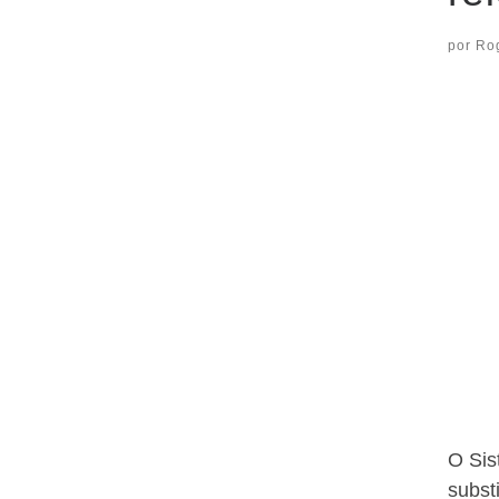
por
Ro
O Sis
subst