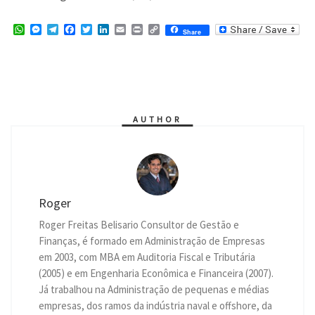
W
M
T
F
T
L
E
P
C
Share
h
e
e
a
w
i
m
r
o
a
s
l
c
i
n
a
i
p
t
s
e
e
t
k
i
n
y
s
e
g
b
t
e
l
t
L
A
n
r
o
e
d
i
p
g
a
o
r
I
n
p
e
m
k
n
k
r
AUTHOR
Roger
Roger Freitas Belisario Consultor de Gestão e
Finanças, é formado em Administração de Empresas
em 2003, com MBA em Auditoria Fiscal e Tributária
(2005) e em Engenharia Econômica e Financeira (2007).
Já trabalhou na Administração de pequenas e médias
empresas, dos ramos da indústria naval e offshore, da