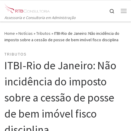
Skip to content
Search
Me
Assessoria e Consultoria em Administração
Home
»
Notícias
»
Tributos
»
ITBI-Rio de Janeiro: Não incidência do
imposto sobre a cessão de posse de bem imóvel fisco disciplina
TRIBUTOS
ITBI-Rio de Janeiro: Não
incidência do imposto
sobre a cessão de posse
de bem imóvel fisco
disciplina