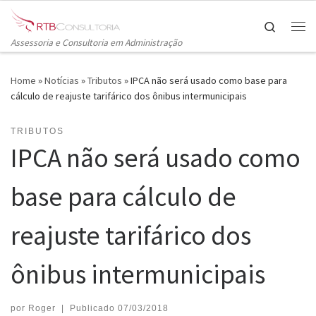
Skip to content
Search
Me
Assessoria e Consultoria em Administração
Home
»
Notícias
»
Tributos
»
IPCA não será usado como base para
cálculo de reajuste tarifárico dos ônibus intermunicipais
TRIBUTOS
IPCA não será usado como
base para cálculo de
reajuste tarifárico dos
ônibus intermunicipais
por
Roger
|
Publicado
07/03/2018