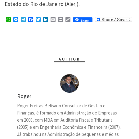
Estado do Rio de Janeiro (Alerj).
W
M
T
F
T
L
E
P
C
Share
h
e
e
a
w
i
m
r
o
a
s
l
c
i
n
a
i
p
t
s
e
e
t
k
i
n
y
s
e
g
b
t
e
l
t
L
A
n
r
o
e
d
i
p
g
a
o
r
I
n
p
e
m
k
n
k
r
AUTHOR
Roger
Roger Freitas Belisario Consultor de Gestão e
Finanças, é formado em Administração de Empresas
em 2003, com MBA em Auditoria Fiscal e Tributária
(2005) e em Engenharia Econômica e Financeira (2007).
Já trabalhou na Administração de pequenas e médias