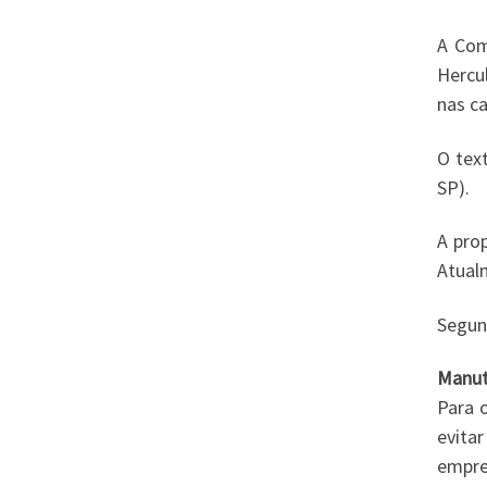
A Com
Hercul
nas c
O tex
SP).
A pro
Atualm
Segund
Manut
Para 
evitar
empre