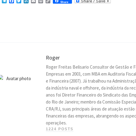
M
T
F
T
L
E
P
C
Share
e
e
a
w
i
m
r
o
s
l
c
i
n
a
i
p
s
e
e
t
k
i
n
y
e
g
b
t
e
l
t
L
n
r
o
e
d
i
g
a
o
r
I
n
e
m
k
n
k
r
Roger
Roger Freitas Belisario Consultor de Gestão e 
Empresas em 2003, com MBA em Auditoria Fiscal
e Financeira (2007). Já trabalhou na Administr
da indústria naval e offshore, da indústria da r
anos foi Diretor Financeiro do Sindicato das 
do Rio de Janeiro; membro da Comissão Especial
CRA/RJ, suas principais áreas de atuação estão
financeiras das empresas, abrangendo os aspect
operações.
1224 POSTS