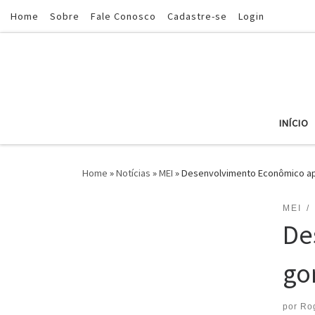
Home
Sobre
Fale Conosco
Cadastre-se
Login
Skip to content
INÍCIO
Home
»
Notícias
»
MEI
»
Desenvolvimento Econômico ap
MEI
De
go
por
Ro