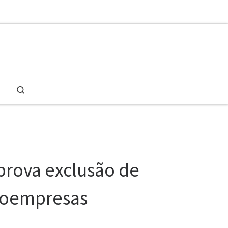
Search
rova exclusão de
croempresas