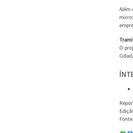
Além d
micro
empre
Trami
O pro
Cidad
ÍNT
Repor
Ediçã
Fonte