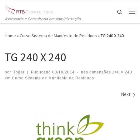
Skip to content
Search
Me
Assessoria e Consultoria em Administração
Home
»
Curso Sistema de Manifesto de Resíduos
»
TG 240 X 240
TG 240 X 240
por
Roger
|
Publicado
03/10/2014
-
nas dimensões
240 × 240
em
Curso Sistema de Manifesto de Resíduos
Images navigation
Next