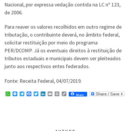
Nacional, por expressa vedação contida na LC nº 123,
de 2006.
Para reaver os valores recolhidos em outro regime de
tributação, o contribuinte deverá, no âmbito federal,
solicitar restituição por meio do programa
PER/DCOMP. Já os eventuais direitos à restituição de
tributos estaduais e municipais devem ser pleiteados
junto aos respectivos entes federados.
Fonte: Receita Federal, 04/07/2019.
W
M
T
F
T
L
E
P
C
Share
h
e
e
a
w
i
m
r
o
a
s
l
c
i
n
a
i
p
t
s
e
e
t
k
i
n
y
s
e
g
b
t
e
l
t
L
A
n
r
o
e
d
i
p
g
a
o
r
I
n
p
e
m
k
n
k